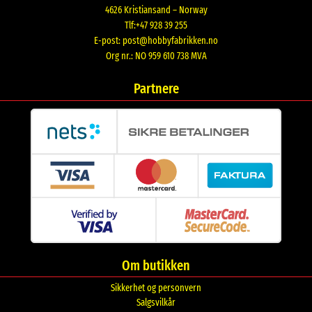
4626 Kristiansand – Norway
Tlf:+47 928 39 255
E-post:
post@hobbyfabrikken.no
Org nr.: NO 959 610 738 MVA
Partnere
Om butikken
Sikkerhet og personvern
Salgsvilkår