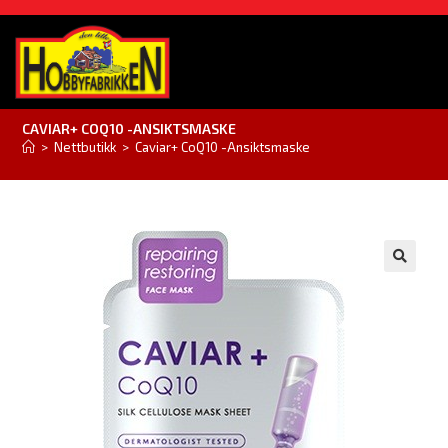
CAVIAR+ COQ10 -ANSIKTSMASKE
>
Nettbutikk
>
Caviar+ CoQ10 -Ansiktsmaske