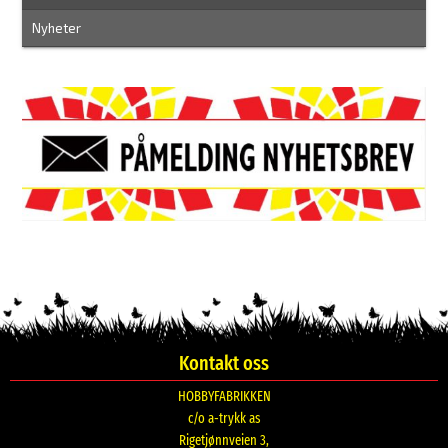
Nyheter
Kontakt oss
HOBBYFABRIKKEN
c/o a-trykk as
Rigetjønnveien 3,