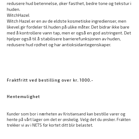
redusere hud betennelse, øker fasthet, bedre tone og tekstur i
huden.
Witch
Hazel
Witch
Hazel er en av de eldste kosmetiske ingredienser, men
likevel gir fordeler til huden på ulike måter. Det bidrar ikke bare
med å kontrollere vann tap, men er også en god
astringent
. Det
hjelper også til å stabilisere barrierefunksjonen av huden,
redusere hud
rødhet
og har antioksidantegenskaper.
Fraktfritt ved bestilling over kr. 1000.-
Hentemulighet
Kunder som bor i nærheten av Kristiansand kan bestille varer og
hente på vårt lager om det er ønskelig. Velg det du ønsker. Frakten
trekker vi av i NETS før kortet ditt blir belastet.