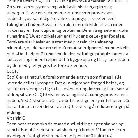
Er rik på vitamin A, D, B1, B2, B6 og
mikro-elementer
Co,
Cu
, P, Si,
Zn samt
aminosyrer som
glycin,lysin,histidin,arginin
og
aspargin
. Disse ingrediensene
intensiverer prosesser i
hudceller
, og samtidig forsinker aldringsprosessen
ved
fuktighet i huden. Kaviar ekstrakt er en rik kilde til vitaminer,
nukleinsyrer,
fosfolipider
og proteiner. De er i seg selv en kilde
til marine DNA, et nøkkel
element i hudens
celle-gjenfødelse
.
Forskere sier kaviar er lastet med protein, vitaminer og
mineraler, og de har
en
celle-format
som ligner på menneskelig
hud. «Det hjelper å fremskynde
den naturlige produksjonen av
kollagen, og i tiden hjelper det å bygge opp
og bli
tykkne
huden
og dermed gi et yngre, fastere utseende.
CoQ10
Coq10 er et naturlig forekommende enzym som finnes i alle
levende celler i kroppen. Det er avgjørende for god helse, og
spiller en særlig viktig rolle i levende, ungdommelig hud. Som vi
aldrer, vil våre CoQ10 nivåer avta, og bistå aldringsprosessen i
huden. Ved å styrke nivåer av dette viktige enzymet i huden vår,
har aktuelle anvendelser av CoQ10 vist seg å redusere tegn på
aldring.
Vitamin E
Er en potent antioksidant med anti-aldrings egenskaper, og
som bidrar til å redusere
solskader
på huden. Vitamin E er en
overlegen fuktighetskrem. Den er kjent for å bidra til å