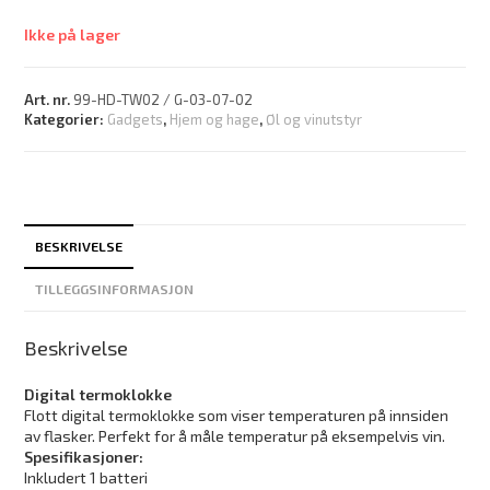
Ikke på lager
Art. nr.
99-HD-TW02 / G-03-07-02
Kategorier:
Gadgets
,
Hjem og hage
,
Øl og vinutstyr
BESKRIVELSE
TILLEGGSINFORMASJON
Beskrivelse
Digital termoklokke
Flott digital termoklokke som viser temperaturen på innsiden
av flasker. Perfekt for å måle temperatur på eksempelvis vin.
Spesifikasjoner:
Inkludert 1 batteri