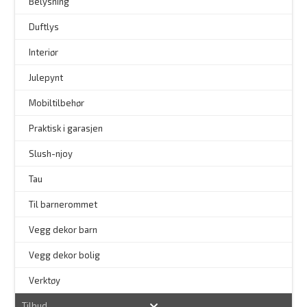
–
Belysning
–
Duftlys
–
Interiør
–
Julepynt
Mobiltilbehør
Praktisk i garasjen
–
Slush-njoy
Tau
Til barnerommet
Vegg dekor barn
Vegg dekor bolig
–
Verktøy
Tilbud