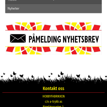
Nyheter
Kontakt oss
HOBBYFABRIKKEN
c/o a-trykk as
Rigetjønnveien 3,