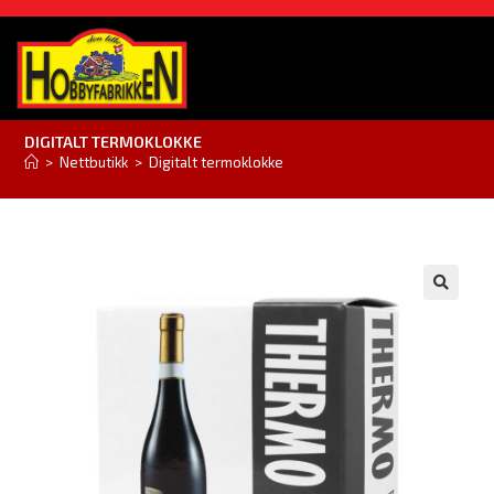
DIGITALT TERMOKLOKKE
>
Nettbutikk
>
Digitalt termoklokke