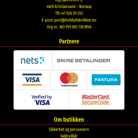
4626 Kristiansand – Norway
Tlf:+47 928 39 255
E-post:
post@hobbyfabrikken.no
Org nr.: NO 959 610 738 MVA
Partnere
Om butikken
Sikkerhet og personvern
Salgsvilkår