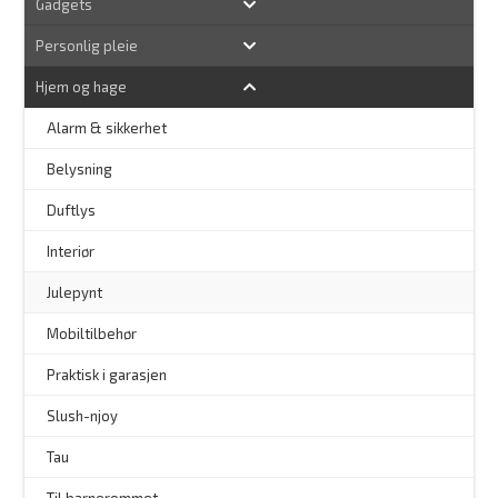
Gadgets
Personlig pleie
Hjem og hage
Alarm & sikkerhet
–
Belysning
–
Duftlys
–
Interiør
–
Julepynt
Mobiltilbehør
Praktisk i garasjen
–
Slush-njoy
Tau