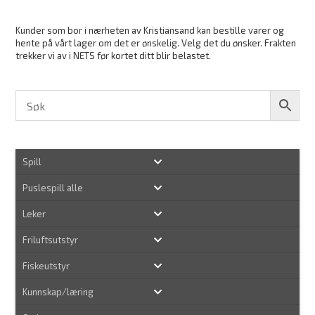
Kunder som bor i nærheten av Kristiansand kan bestille varer og
hente på vårt lager om det er ønskelig. Velg det du ønsker. Frakten
trekker vi av i NETS før kortet ditt blir belastet.
Spill
Puslespill alle
Leker
Friluftsutstyr
Fiskeutstyr
Kunnskap/læring