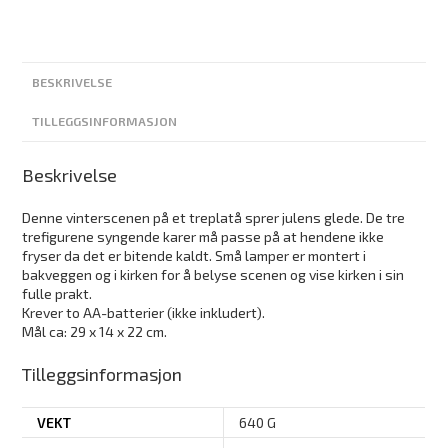
BESKRIVELSE
TILLEGGSINFORMASJON
Beskrivelse
Denne vinterscenen på et treplatå sprer julens glede. De tre
trefigurene syngende karer må passe på at hendene ikke
fryser da det er bitende kaldt. Små lamper er montert i
bakveggen og i kirken for å belyse scenen og vise kirken i sin
fulle prakt.
Krever to AA-batterier (ikke inkludert).
Mål ca: 29 x 14 x 22 cm.
Tilleggsinformasjon
VEKT
640 G