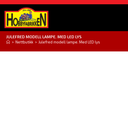
JULEFRED MODELL LAMPE. MED LED LYS
>
Nettbutikk
>
Julefred modell lampe. Med LED lys