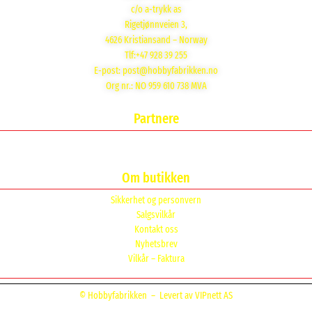
c/o a-trykk as
Rigetjønnveien 3,
4626 Kristiansand – Norway
Tlf:+47 928 39 255
E-post:
post@hobbyfabrikken.no
Org nr.: NO 959 610 738 MVA
Partnere
Om butikken
Sikkerhet og personvern
Salgsvilkår
Kontakt oss
Nyhetsbrev
Vilkår – Faktura
© Hobbyfabrikken –
Levert av VIPnett AS