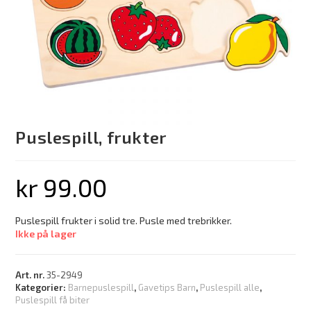
Puslespill, frukter
kr
99.00
Puslespill frukter i solid tre. Pusle med trebrikker.
Ikke på lager
Art. nr.
35-2949
Kategorier:
Barnepuslespill
,
Gavetips Barn
,
Puslespill alle
,
Puslespill få biter