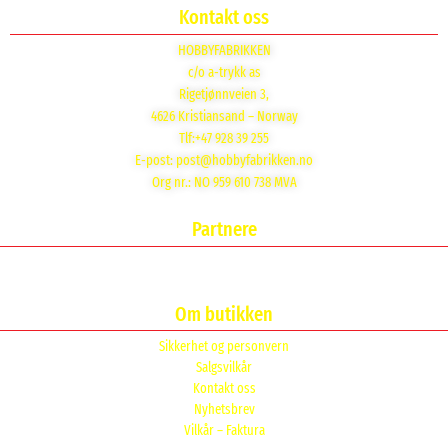
Kontakt oss
HOBBYFABRIKKEN
c/o a-trykk as
Rigetjønnveien 3,
4626 Kristiansand – Norway
Tlf:+47 928 39 255
E-post:
post@hobbyfabrikken.no
Org nr.: NO 959 610 738 MVA
Partnere
Om butikken
Sikkerhet og personvern
Salgsvilkår
Kontakt oss
Nyhetsbrev
Vilkår – Faktura