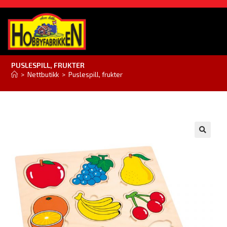
PUSLESPILL, FRUKTER
>
Nettbutikk
>
Puslespill, frukter
🔍