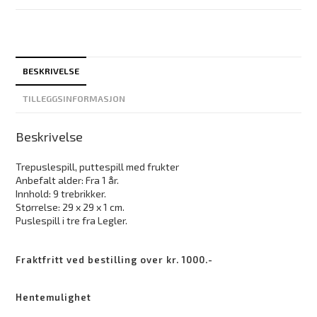
BESKRIVELSE
TILLEGGSINFORMASJON
Beskrivelse
Trepuslespill, puttespill med frukter
Anbefalt alder: Fra 1 år.
Innhold: 9 trebrikker.
Størrelse: 29 x 29 x 1 cm.
Puslespill i tre fra Legler.
Fraktfritt ved bestilling over kr. 1000.-
Hentemulighet