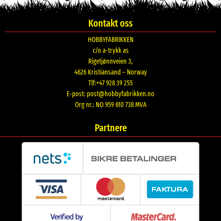
Kontakt oss
HOBBYFABRIKKEN
c/o a-trykk as
Rigetjønnveien 3,
4626 Kristiansand – Norway
Tlf:+47 928 39 255
E-post:
post@hobbyfabrikken.no
Org nr.: NO 959 610 738 MVA
Partnere