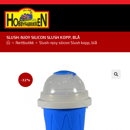
SLUSH-NJOY SILICON SLUSH KOPP, BLÅ
>
Nettbutikk
>
Slush-njoy silicon Slush kopp, blå
-32%
🔍