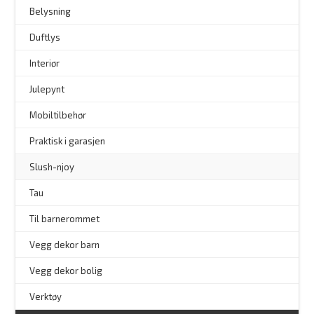
–
Belysning
–
Duftlys
–
Interiør
–
Julepynt
Mobiltilbehør
Praktisk i garasjen
–
Slush-njoy
Tau
Til barnerommet
Vegg dekor barn
Vegg dekor bolig
–
Verktøy