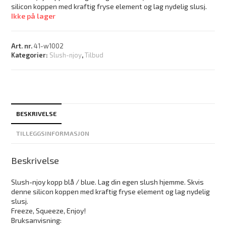
silicon koppen med kraftig fryse element og lag nydelig slusj.
Ikke på lager
Art. nr.
41-w1002
Kategorier:
Slush-njoy
,
Tilbud
BESKRIVELSE
TILLEGGSINFORMASJON
Beskrivelse
Slush-njoy kopp blå / blue. Lag din egen slush hjemme. Skvis
denne silicon koppen med kraftig fryse element og lag nydelig
slusj.
Freeze, Squeeze, Enjoy!
Bruksanvisning: