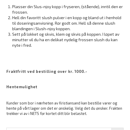
Plasser din Slus-njoy kopp i fryseren, (stående), inntil den er
frossen.
Hell din favoritt slush pulver i en kopp og bland ut i henhold
til doseringsanvisning. Rør godt om. Hell så denne slush
blandingen i Slush-njoy koppen.
Sett på lokket og skvis, klem og skvis på koppen. I løpet av
minutter vil du ha en delikat nydelig frossen slush du kan
nyte i fred.
Fraktfritt ved bestilling over kr. 1000.-
Hentemulighet
Kunder som bor i nærheten av Kristiansand kan bestille varer og
hente på vårt lager om det er ønskelig. Velg det du ønsker. Frakten
trekker vi av i NETS før kortet ditt blir belastet.