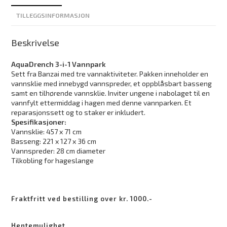
TILLEGGSINFORMASJON
Beskrivelse
AquaDrench 3-i-1 Vannpark
Sett fra Banzai med tre vannaktiviteter. Pakken inneholder en
vannsklie med innebygd vannspreder, et oppblåsbart basseng
samt en tilhørende vannsklie. Inviter ungene i nabolaget til en
vannfylt ettermiddag i hagen med denne vannparken. Et
reparasjonssett og to staker er inkludert.
Spesifikasjoner:
Vannsklie: 457 x 71 cm
Basseng: 221 x 127 x 36 cm
Vannspreder: 28 cm diameter
Tilkobling for hageslange
Fraktfritt ved bestilling over kr. 1000.-
Hentemulighet