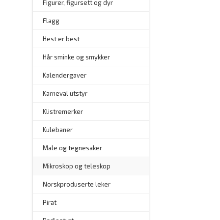
Figurer, figursett og dyr
Flagg
–
Hest er best
Hår sminke og smykker
–
Kalendergaver
Karneval utstyr
Klistremerker
Kulebaner
Male og tegnesaker
–
Mikroskop og teleskop
–
Norskproduserte leker
Pirat