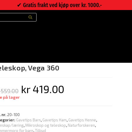
✔︎ Gratis frakt ved kjøp over kr. 1000.-
>
Nettbutikk
>
Teleskop, Vega 360
eleskop, Vega 360
kr
419.00
559.00
e på lager
. nr.
20-100
tegorier:
Gavetips Barn
,
Gavetips Ham
,
Gavetips Henne
,
nskap/læring
,
Mikroskop og teleskop
,
Naturforskeren
,
mmermoro for barn
,
Tilbud