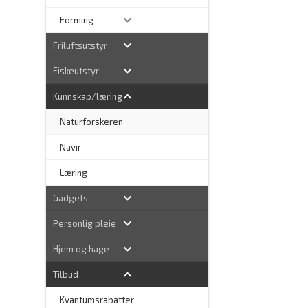
Forming
Friluftsutstyr
Fiskeutstyr
Kunnskap/læring
Naturforskeren
–
Navir
Læring
Gadgets
Personlig pleie
Hjem og hage
Tilbud
Kvantumsrabatter