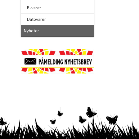
–
B-varer
–
Datovarer
Nyheter