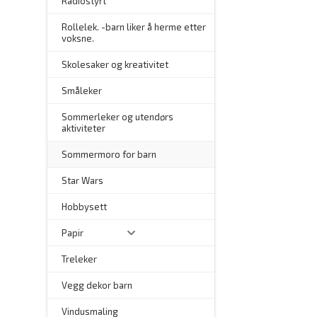
Radiostyrt
Rollelek. -barn liker å herme etter
voksne.
Skolesaker og kreativitet
Småleker
Sommerleker og utendørs
aktiviteter
Sommermoro for barn
–
Star Wars
Hobbysett
Papir
Treleker
Vegg dekor barn
–
Vindusmaling