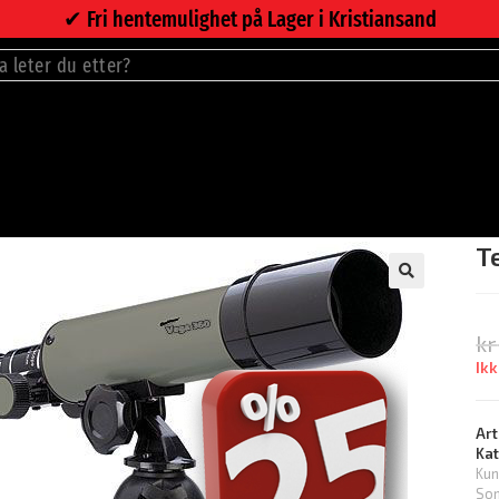
✔︎ Fri hentemulighet på Lager i Kristiansand
T
🔍
kr
Ikk
Art
Ka
Kun
So