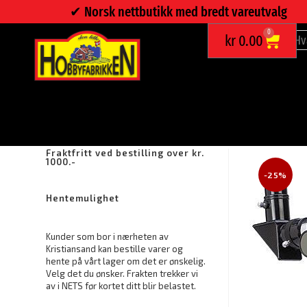
✔︎ Norsk nettbutikk med bredt vareutvalg
0
kr
0.00
TELESKOP, VEGA 360
Fraktfritt ved bestilling over kr.
1000.-
-25%
Hentemulighet
Kunder som bor i nærheten av
Kristiansand kan bestille varer og
hente på vårt lager om det er ønskelig.
Velg det du ønsker. Frakten trekker vi
av i NETS før kortet ditt blir belastet.