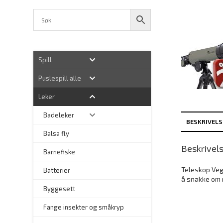
Spill
Puslespill alle
Leker
Badeleker
BESKRIVELS
Balsa fly
Beskrivel
Barnefiske
Teleskop Veg
Batterier
å snakke om m
Byggesett
–
Fange insekter og småkryp