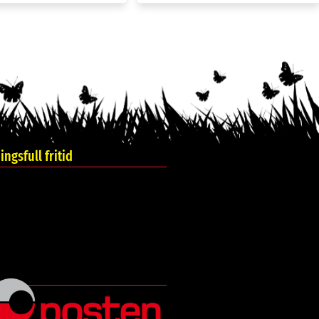
pumpe, hval. Assortert
Hage redskap Vår for barn. Goki
kr
99.00
kr
179.00
Kjøp
Kjøp
k opp badedyr, Fisk
Trekk opp badedyr, frosk
kr
45.00
kr
39.00
Kjøp
Kjøp