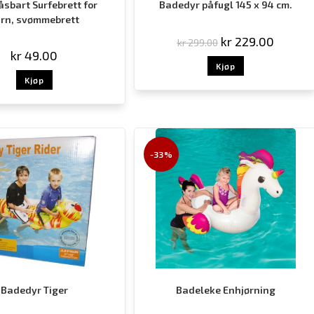
åsbart Surfebrett for
Badedyr påfugl 145 x 94 cm.
rn, svømmebrett
kr
229.00
kr
299.00
kr
49.00
Kjøp
Kjøp
-33%
Badedyr Tiger
Badeleke Enhjørning