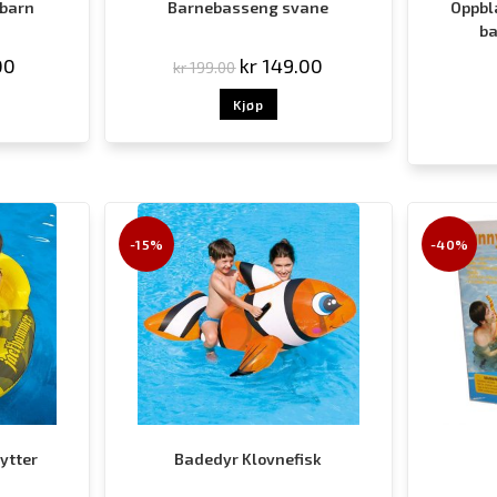
 barn
Barnebasseng svane
Oppbl
ba
00
kr
149.00
kr
199.00
Kjøp
-15%
-40%
ytter
Badedyr Klovnefisk