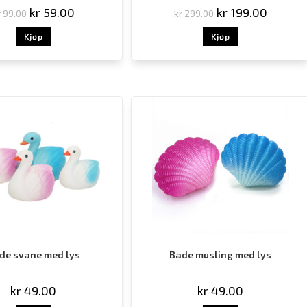
kr
59.00
kr
199.00
r
99.00
kr
299.00
Kjøp
Kjøp
de svane med lys
Bade musling med lys
kr
49.00
kr
49.00