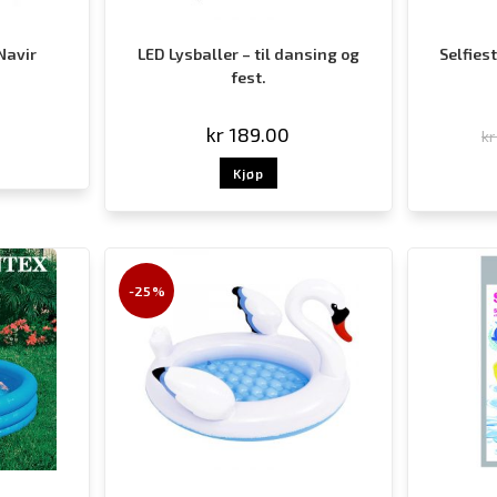
Navir
LED Lysballer – til dansing og
Selfies
fest.
kr
189.00
kr
Kjøp
-25%