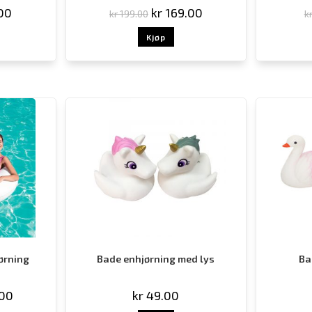
00
kr
169.00
kr
199.00
k
Kjøp
jørning
Bade enhjørning med lys
Ba
00
kr
49.00