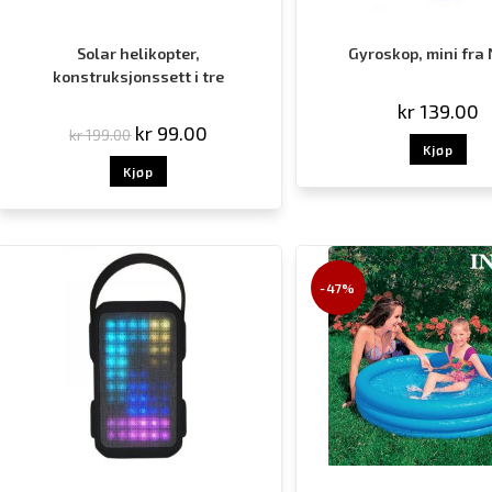
Solar helikopter,
Gyroskop, mini fra 
konstruksjonssett i tre
kr
139.00
kr
99.00
kr
199.00
Kjøp
Kjøp
-47%