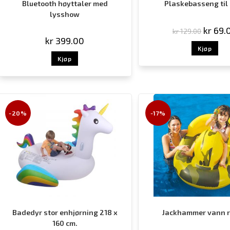
Bluetooth høyttaler med
Plaskebasseng til
lysshow
kr
69.
kr
129.00
kr
399.00
Kjøp
Kjøp
-20%
-17%
Badedyr stor enhjørning 218 x
Jackhammer vann r
160 cm.