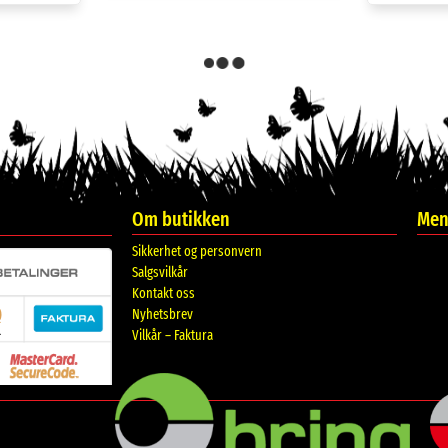
-11%
dhest 13
Trekk opp badedyr, skilpadde.
Badedyr 
.
kr
79.00
kr
89.00
00
Kjøp
-51%
vannlek.
Trekk opp badedyr, delfin, med
Trek
knapp for sprut
kr
49.00
kr
99.00
Kjøp