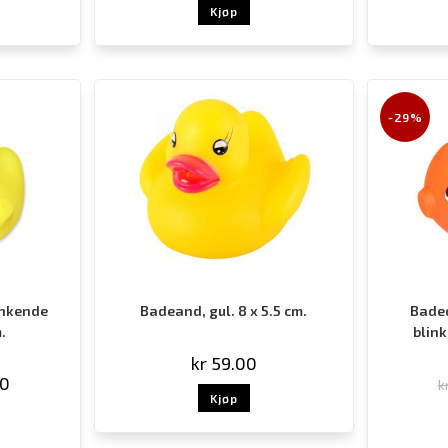
Kjøp
-29%
inkende
Badeand, gul. 8 x 5.5 cm.
Baded
.
blink
kr
59.00
00
k
Kjøp