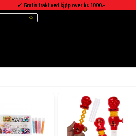
✔︎ Gratis frakt ved kjøp over kr. 1000.-
>
Produkter
>
Kunnskap/læring
>
Sommermoro for barn