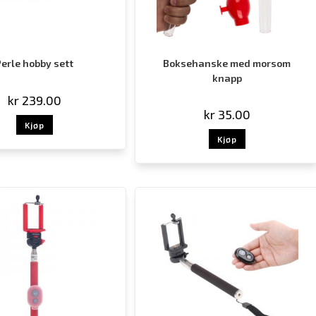
Perle hobby sett
Boksehanske med morsom
knapp
kr
239.00
kr
35.00
Kjøp
Kjøp