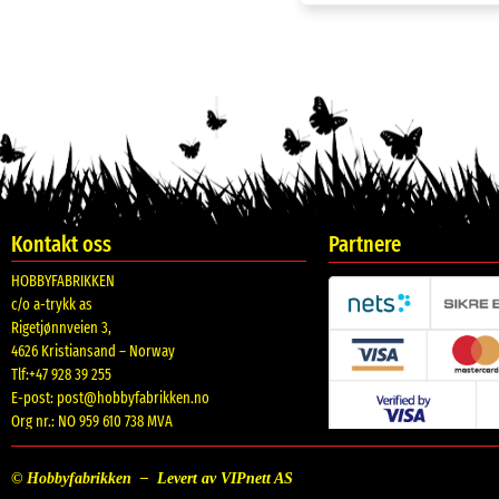
-26%
Trekk opp badedyr, assorterte
Trekk opp badedyr, flo
cm. ass farger
kr
49.00
kr
29.
kr
39.00
Kjøp
Kjøp
Hage redskaper med bag for
Marihøne sprinkler, 
barn. Goki
Vannfontene.
kr
299.00
kr
149.00
Kjøp
Kjøp