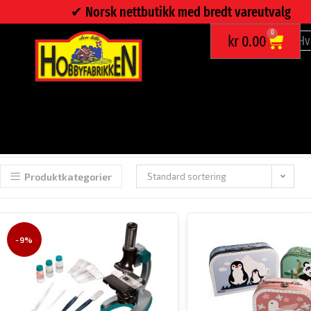
✔︎ Norsk nettbutikk med bredt vareutvalg
0
kr
0.00
SOMMERMORO FOR BARN
[slider id=»11″]
Produktkategorier
Standard sortering
-9%