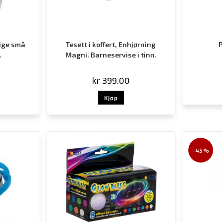
lige små
Tesett i koffert, Enhjørning
.
Magni. Barneservise i tinn.
kr
399.00
Kjøp
-45%