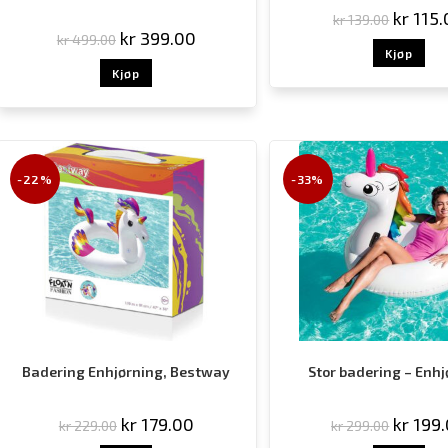
kr
115.
kr
139.00
kr
399.00
kr
499.00
Kjøp
Kjøp
-22%
-33%
Badering Enhjørning, Bestway
Stor badering – Enh
kr
179.00
kr
199.
kr
229.00
kr
299.00