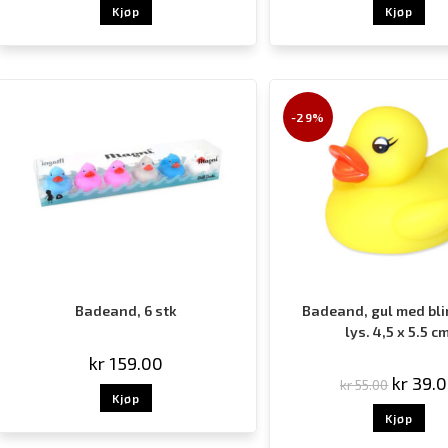
Kjøp
Kjøp
-29%
Badeand, 6 stk
Badeand, gul med bl
lys. 4,5 x 5.5 cm
kr
159.00
kr
39.
kr
55.00
Kjøp
Kjøp