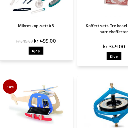
Mikroskop-sett 48
Koffert sett. Tre kose
barnekofferter
kr
499.00
kr
549.00
kr
349.00
Kjøp
Kjøp
-50%