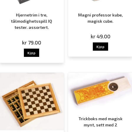
Hjernetrim i tre,
Magni professor kube,
tålmodighetsspill IQ
magisk cube.
tester. assortert.
kr
49.00
kr
79.00
Kjøp
Kjøp
Trickboks med magisk
mynt, sett med 2