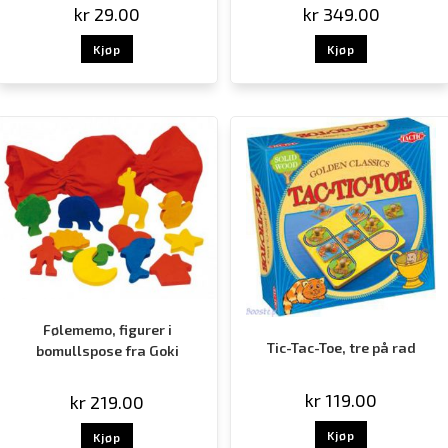
kr
29.00
kr
349.00
Kjøp
Kjøp
Følememo, figurer i
Tic-Tac-Toe, tre på rad
bomullspose fra Goki
kr
119.00
kr
219.00
Kjøp
Kjøp