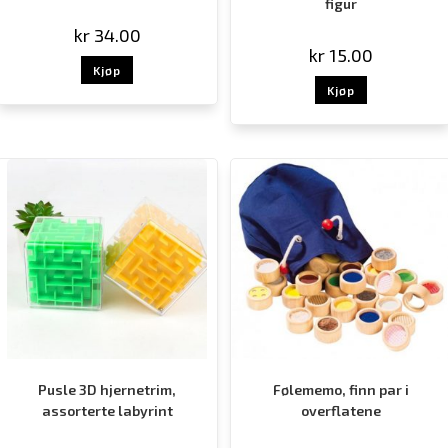
figur
kr
34.00
kr
15.00
Kjøp
Kjøp
Pusle 3D hjernetrim,
Følememo, finn par i
assorterte labyrint
overflatene