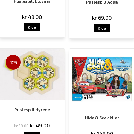
Puslespill klovner
Puslespill Aqua
kr
49.00
kr
69.00
Kjøp
Kjøp
-17%
Puslespill dyrene
Hide & Seek biler
kr
49.00
kr
59.00
kr
149.00