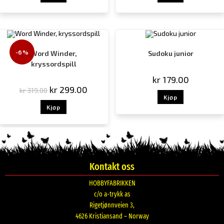
-6%
Word Winder,
Sudoku junior
kryssordspill
kr
179.00
kr
299.00
kr
319.00
Kjøp
Kjøp
Kontakt oss
HOBBYFABRIKKEN
c/o a-trykk as
Rigetjønnveien 3,
4626 Kristiansand – Norway