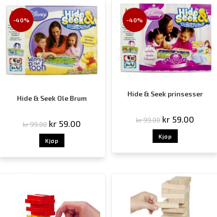
-40%
-40%
Hide & Seek prinsesser
Hide & Seek Ole Brum
kr
59.00
kr
99.00
kr
59.00
kr
99.00
Kjøp
Kjøp