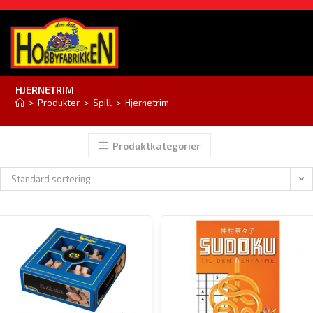
HJERNETRIM
>
Produkter
>
Spill
>
Hjernetrim
Produktkategorier
Standard sortering