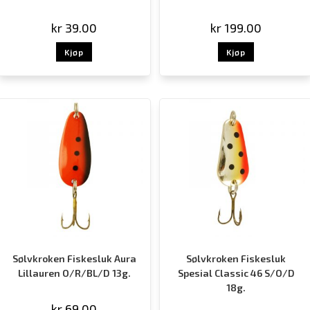
kr
39.00
kr
199.00
Kjøp
Kjøp
Sølvkroken Fiskesluk Aura
Sølvkroken Fiskesluk
Lillauren O/R/BL/D 13g.
Spesial Classic 46 S/O/D
18g.
kr
69.00