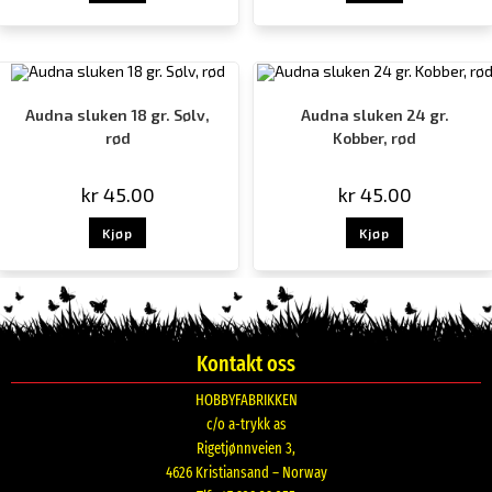
Audna sluken 18 gr. Sølv,
Audna sluken 24 gr.
rød
Kobber, rød
kr
45.00
kr
45.00
Kjøp
Kjøp
Kontakt oss
HOBBYFABRIKKEN
c/o a-trykk as
Rigetjønnveien 3,
4626 Kristiansand – Norway