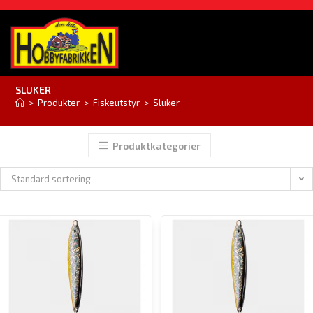
SLUKER
>
Produkter
>
Fiskeutstyr
>
Sluker
Produktkategorier
Standard sortering