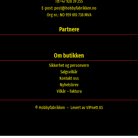
Tlf:+47 928 39 255
E-post:
post@hobbyfabrikken.no
Org nr.: NO 959 610 738 MVA
Partnere
Om butikken
Sikkerhet og personvern
Salgsvilkår
Kontakt oss
Nyhetsbrev
Vilkår – Faktura
© Hobbyfabrikken –
Levert av VIPnett AS