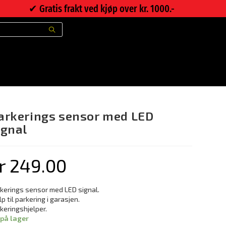
✔︎ Gratis frakt ved kjøp over kr. 1000.-
>
Nettbutikk
>
Parkerings sensor med LED signal
arkerings sensor med LED
ignal
r
249.00
kerings sensor med LED signal.
lp til parkering i garasjen.
keringshjelper.
 på lager