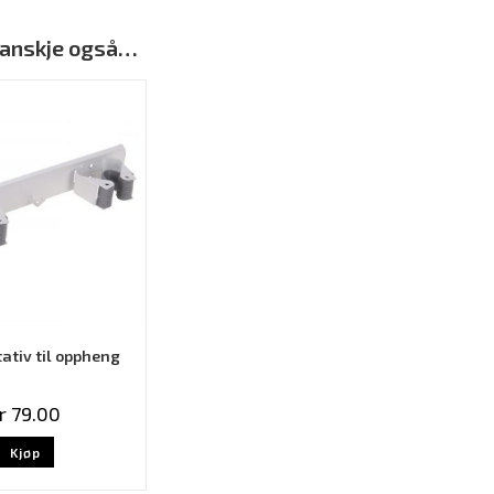
 kanskje også…
ativ til oppheng
r
79.00
Kjøp