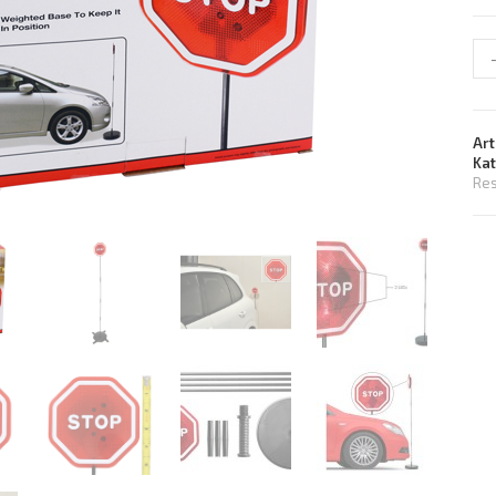
Art
Ka
Res