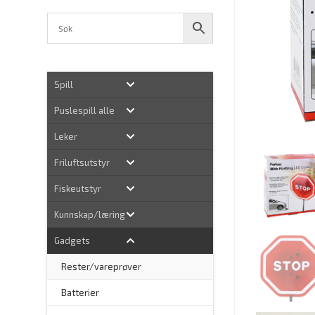
Spill
Puslespill alle
Leker
Friluftsutstyr
Fiskeutstyr
Kunnskap/læring
Gadgets
Rester/vareprøver
Batterier