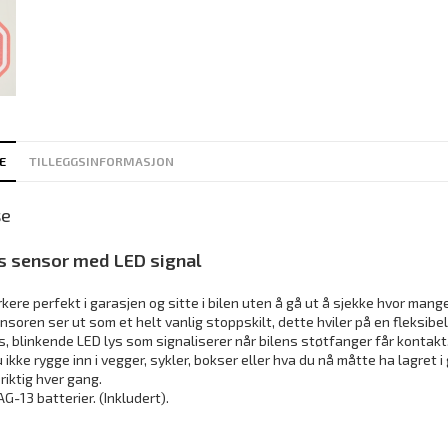
E
TILLEGGSINFORMASJON
se
s sensor med LED signal
kere perfekt i garasjen og sitte i bilen uten å gå ut å sjekke hvor man
soren ser ut som et helt vanlig stoppskilt, dette hviler på en fleksibel
s, blinkende LED lys som signaliserer når bilens støtfanger får kontakt
 ikke rygge inn i vegger, sykler, bokser eller hva du nå måtte ha lagret
 riktig hver gang.
AG-13 batterier. (Inkludert).