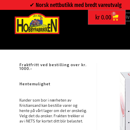
✔︎ Norsk nettbutikk med bredt vareutvalg
0
kr
0.00
PARKERINGS SENSOR MED LED SIGNAL
Fraktfritt ved bestilling over kr.
1000.-
Hentemulighet
Kunder som bor i nærheten av
Kristiansand kan bestille varer og
hente på vårt lager om det er ønskelig.
Velg det du ønsker. Frakten trekker vi
av i NETS før kortet ditt blir belastet.