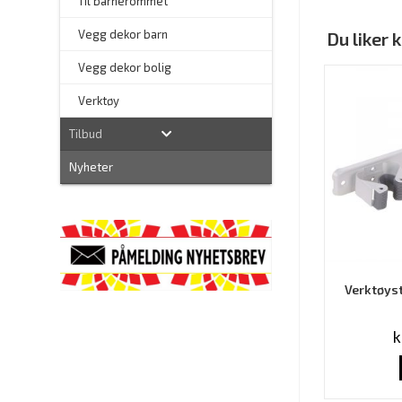
Til barnerommet
Vegg dekor barn
Du liker
Vegg dekor bolig
–
Verktøy
Tilbud
Nyheter
Verktøyst
k