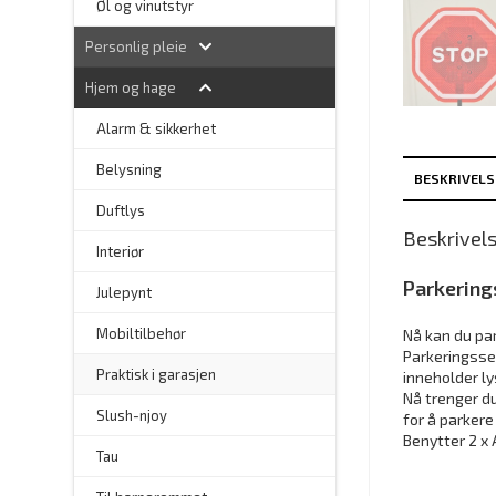
Øl og vinutstyr
Personlig pleie
Hjem og hage
Alarm & sikkerhet
–
Belysning
BESKRIVELS
–
Duftlys
Beskrivel
–
Interiør
Parkering
–
Julepynt
Mobiltilbehør
Nå kan du par
Parkeringssen
Praktisk i garasjen
inneholder ly
Nå trenger du
–
Slush-njoy
for å parkere
Benytter 2 x 
Tau