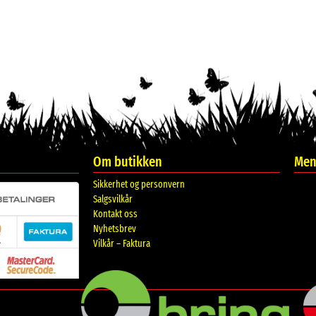
Om butikken
Meni
Sikkerhet og personvern
Salgsvilkår
Kontakt oss
Nyhetsbrev
Vilkår – Faktura