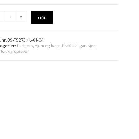
-
+
KJØP
. nr.
99-T9273 / L-01-04
tegorier:
Gadgets
,
Hjem og hage
,
Praktisk i garasjen
,
ter/vareprøver