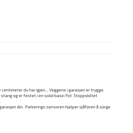
ge centimeter du har igjen… Veggene i garasjen er trygge.
 stang og er festet i en solid base/fot. Stoppskiltet
.
 i garasjen din. Parkerings sensoren hjelper sjåføren å sørge