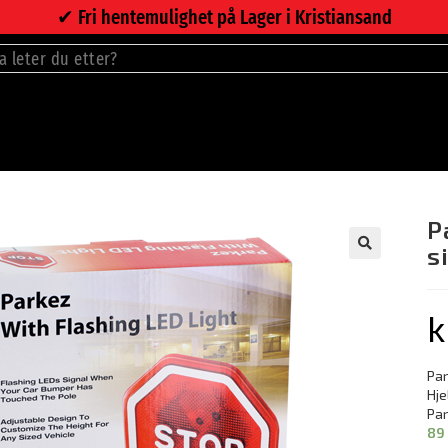
✔︎ Fri hentemulighet på Lager i Kristiansand
P
s
🔍
k
Par
Hje
Par
89