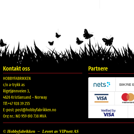
Kontakt oss
Partnere
HOBBYFABRIKKEN
c/o a-trykk as
Rigetjønnveien 3,
4626 Kristiansand – Norway
Tlf:+47 928 39 255
E-post:
post@hobbyfabrikken.no
Org nr.: NO 959 610 738 MVA
© Hobbyfabrikken –
Levert av VIPnett AS