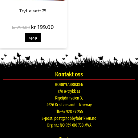
Trylle sett 75
kr
199.00
kr
299.00
Kjøp
Kontakt oss
HOBBYFABRIKKEN
c/o a-trykk as
Rigetjønnveien 3,
4626 Kristiansand – Norway
Tlf:+47 928 39 255
E-post:
post@hobbyfabrikken.no
Org nr.: NO 959 610 738 MVA