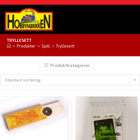
TRYLLESETT
>
Produkter
>
Spill
>
Tryllesett
Produktkategorier
Standard sortering