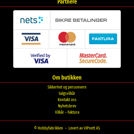
Partnere
Om butikken
Sikkerhet og personvern
Salgsvilkår
Kontakt oss
Nyhetsbrev
Vilkår – Faktura
© Hobbyfabrikken –
Levert av VIPnett AS