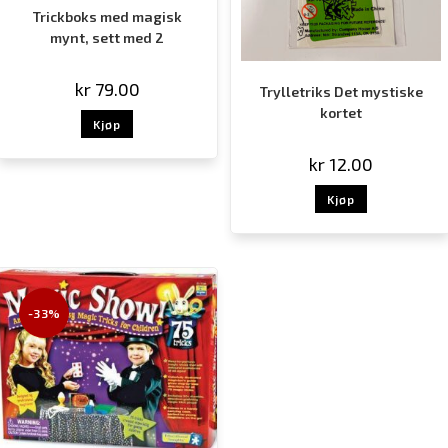
Trickboks med magisk
mynt, sett med 2
kr
79.00
Trylletriks Det mystiske
kortet
Kjøp
kr
12.00
Kjøp
-33%