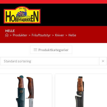
HELLE
>
Produkter
>
Friluftsutstyr
>
Kniver
>
Helle
Produktkategorier
Standard sortering