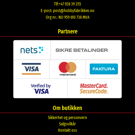
Tlf:+47 928 39 255
E-post:
post@hobbyfabrikken.no
Org nr.: NO 959 610 738 MVA
Partnere
Om butikken
Sikkerhet og personvern
Salgsvilkår
Kontakt oss