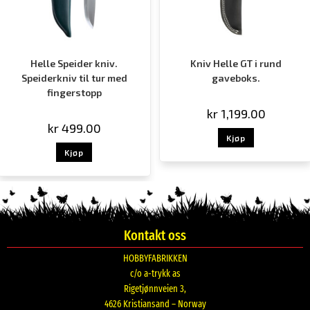
Helle Speider kniv.
Kniv Helle GT i rund
Speiderkniv til tur med
gaveboks.
fingerstopp
kr
1,199.00
kr
499.00
Kjøp
Kjøp
Kontakt oss
HOBBYFABRIKKEN
c/o a-trykk as
Rigetjønnveien 3,
4626 Kristiansand – Norway