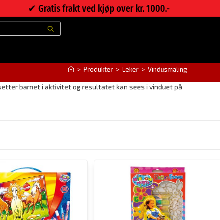
✔︎ Gratis frakt ved kjøp over kr. 1000.-
>
Produkter
>
Leker
>
Vindusmaling
tter barnet i aktivitet og resultatet kan sees i vinduet på