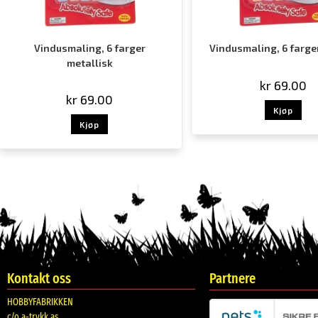
Vindusmaling, 6 farger
Vindusmaling, 6 farge
metallisk
kr
69.00
kr
69.00
Kjøp
Kjøp
Kontakt oss
Partnere
HOBBYFABRIKKEN
c/o a-trykk as