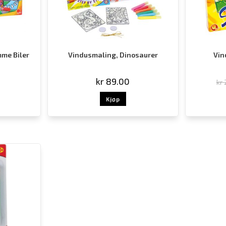
me Biler
Vindusmaling, Dinosaurer
Vin
kr
89.00
kr
Kjøp