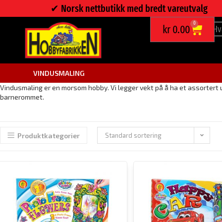
✔︎ Norsk nettbutikk med bredt vareutvalg
0
kr
0.00
VINDUSMALING
Vindusmaling er en morsom hobby. Vi legger vekt på å ha et assortert ut
barnerommet.
Produktkategorier
Standard sortering