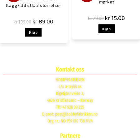
mørket
flagg 438 stk. 3 størrelser
kr
15.00
kr
29.00
kr
89.00
kr
199.00
Kjøp
Kjøp
Kontakt oss
HOBBYFABRIKKEN
c/o a-trykk as
Rigetjønnveien 3,
4626 Kristiansand – Norway
Tlf:+47 928 39 255
E-post:
post@hobbyfabrikken.no
Org nr.: NO 959 610 738 MVA
Partnere