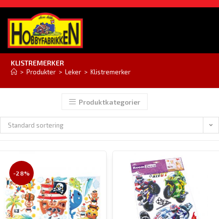
KLISTREMERKER
>
Produkter
>
Leker
>
Klistremerker
Produktkategorier
Standard sortering
-28%