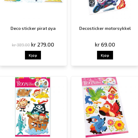
Deco sticker pirat øya
Decosticker motorsykkel
kr
279.00
kr
69.00
kr
389.00
Kjøp
Kjøp