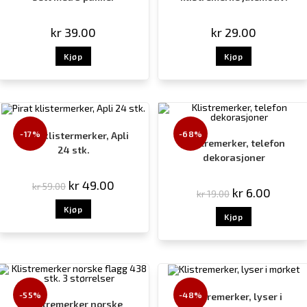
kr
39.00
kr
29.00
Kjøp
Kjøp
-17%
-68%
Pirat klistermerker, Apli
Klistremerker, telefon
24 stk.
dekorasjoner
kr
49.00
kr
59.00
kr
6.00
kr
19.00
Kjøp
Kjøp
-55%
-48%
Klistremerker, lyser i
Klistremerker norske