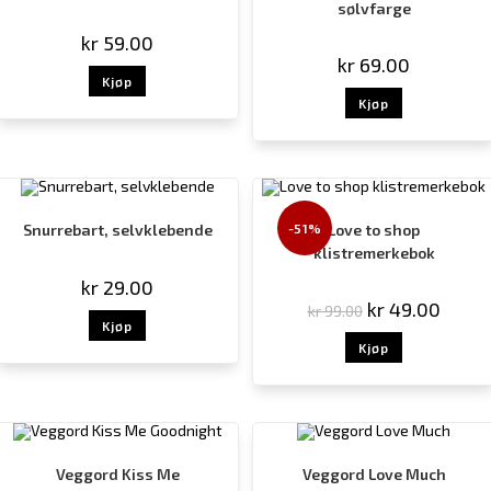
sølvfarge
kr
59.00
kr
69.00
Kjøp
Kjøp
-51%
Snurrebart, selvklebende
Love to shop
klistremerkebok
kr
29.00
kr
49.00
kr
99.00
Kjøp
Kjøp
Veggord Kiss Me
Veggord Love Much