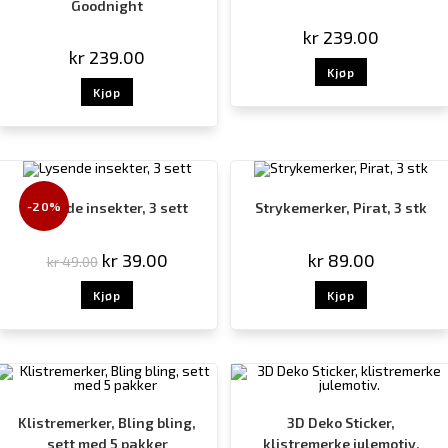
Goodnight
kr
239.00
kr
239.00
Kjøp
Kjøp
-20%
Lysende insekter, 3 sett
Strykemerker, Pirat, 3 stk
kr
39.00
kr
89.00
kr
49.00
Kjøp
Kjøp
Klistremerker, Bling bling,
3D Deko Sticker,
sett med 5 pakker
klistremerke julemotiv.