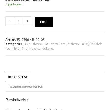
3 på lager
-
+
KJØP
Art. nr.
35-9596 / B-02-05
Kategorier:
3D puslespill
,
Gavetips Barn
,
Puslespill alle
,
Rollelek.
-barn liker å herme etter voksne.
BESKRIVELSE
TILLEGGSINFORMASJON
Beskrivelse