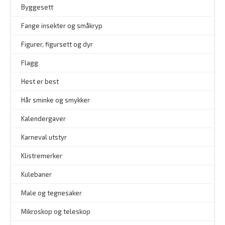
Byggesett
–
Fange insekter og småkryp
Figurer, figursett og dyr
Flagg
–
Hest er best
Hår sminke og smykker
–
Kalendergaver
Karneval utstyr
Klistremerker
Kulebaner
Male og tegnesaker
–
Mikroskop og teleskop