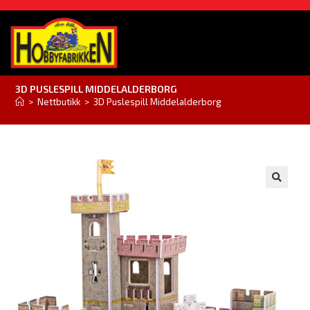
3D PUSLESPILL MIDDELALDERBORG
>
Nettbutikk
>
3D Puslespill Middelalderborg
🔍