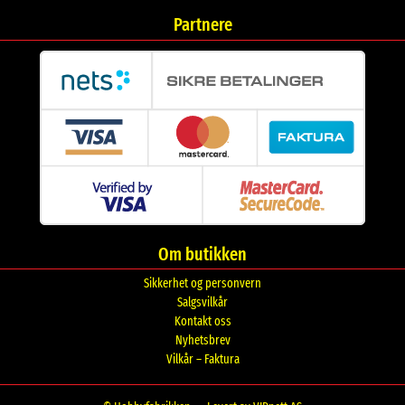
Partnere
Om butikken
Sikkerhet og personvern
Salgsvilkår
Kontakt oss
Nyhetsbrev
Vilkår – Faktura