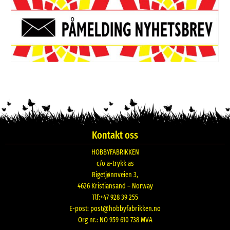
Kontakt oss
HOBBYFABRIKKEN
c/o a-trykk as
Rigetjønnveien 3,
4626 Kristiansand – Norway
Tlf:+47 928 39 255
E-post:
post@hobbyfabrikken.no
Org nr.: NO 959 610 738 MVA