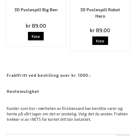
3D Puslespill Big Ben
3D Puslespill Robot
Hero
kr
89.00
kr
89.00
Kjøp
Kjøp
Fraktfritt ved bestilling over kr. 1000.-
Hentemulighet
Kunder som bor i nærheten av Kristiansand kan bestille varer og
hente på vårt lager om det er ønskelig. Velg det du ønsker. Frakten
trekker vi av i NETS før kortet ditt blir belastet.