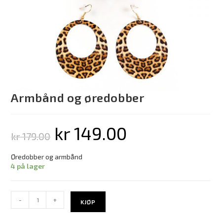
Armbånd og øredobber
kr
149.00
kr
179.00
Øredobber og armbånd
4 på lager
-
+
KJØP