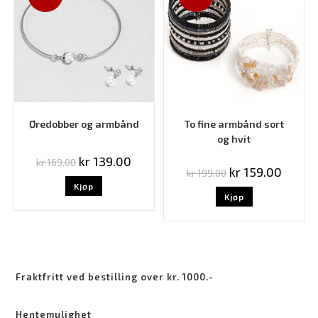
Øredobber og armbånd
To fine armbånd sort
og hvit
kr
139.00
kr
169.00
kr
159.00
kr
199.00
Kjøp
Kjøp
Fraktfritt ved bestilling over kr. 1000.-
Hentemulighet