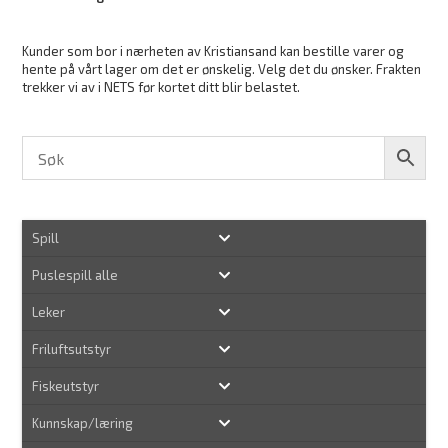
Kunder som bor i nærheten av Kristiansand kan bestille varer og
hente på vårt lager om det er ønskelig. Velg det du ønsker. Frakten
trekker vi av i NETS før kortet ditt blir belastet.
Spill
Puslespill alle
Leker
Friluftsutstyr
Fiskeutstyr
Kunnskap/læring