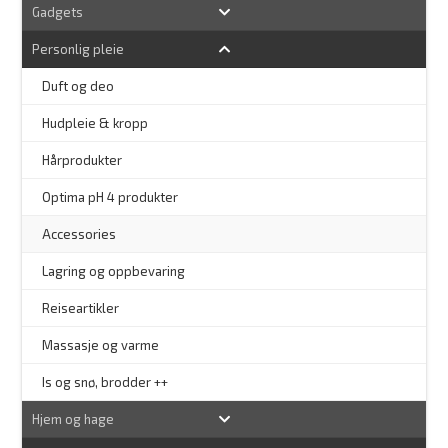
Gadgets
Personlig pleie
–
Duft og deo
Hudpleie & kropp
–
Hårprodukter
–
Optima pH 4 produkter
–
Accessories
–
Lagring og oppbevaring
–
Reiseartikler
Massasje og varme
Is og snø, brodder ++
Hjem og hage