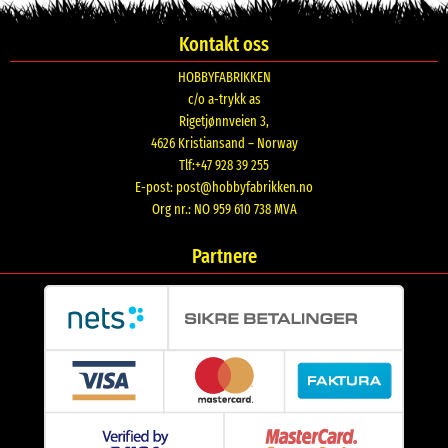
Kontakt oss
HOBBYFABRIKKEN
c/o a-trykk as
Rigetjønnveien 3,
4626 Kristiansand – Norway
Tlf:+47 928 39 255
E-post:
post@hobbyfabrikken.no
Org nr.: NO 959 610 738 MVA
Partnere