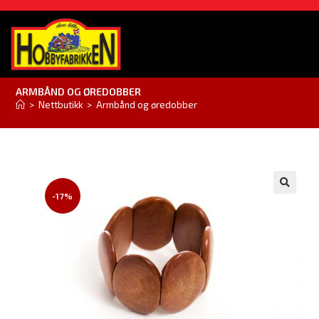
ARMBÅND OG ØREDOBBER
>
Nettbutikk
>
Armbånd og øredobber
-17%
🔍