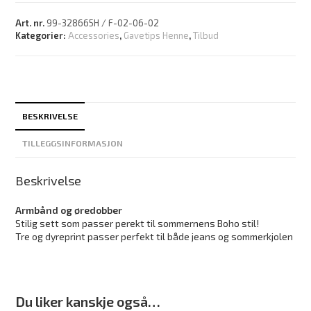
Art. nr.
99-328665H / F-02-06-02
Kategorier:
Accessories
,
Gavetips Henne
,
Tilbud
BESKRIVELSE
TILLEGGSINFORMASJON
Beskrivelse
Armbånd og øredobber
Stilig sett som passer perekt til sommernens Boho stil!
Tre og dyreprint passer perfekt til både jeans og sommerkjolen
Du liker kanskje også…