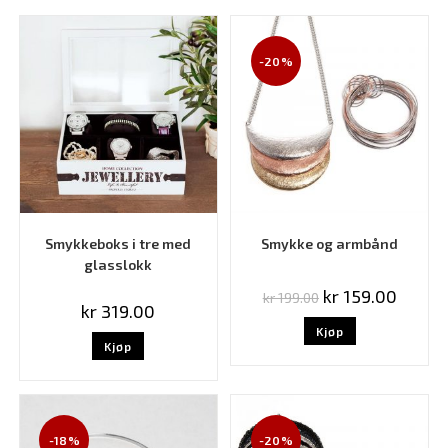
-20%
Smykkeboks i tre med
Smykke og armbånd
glasslokk
kr
159.00
kr
199.00
kr
319.00
Kjøp
Kjøp
-18%
-20%