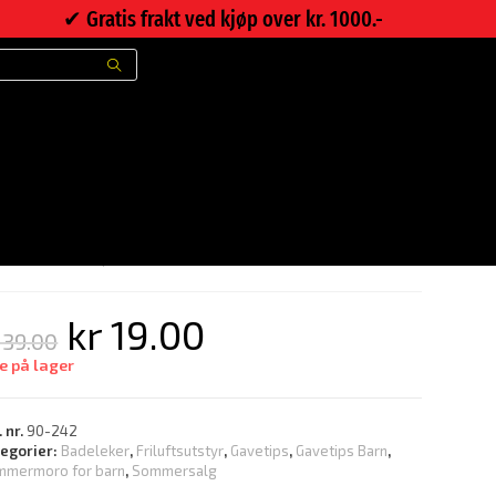
✔︎ Gratis frakt ved kjøp over kr. 1000.-
>
Nettbutikk
>
Badeball Ø51 cm
adeball Ø51 cm
kr
19.00
39.00
e på lager
. nr.
90-242
tegorier:
Badeleker
,
Friluftsutstyr
,
Gavetips
,
Gavetips Barn
,
mmermoro for barn
,
Sommersalg