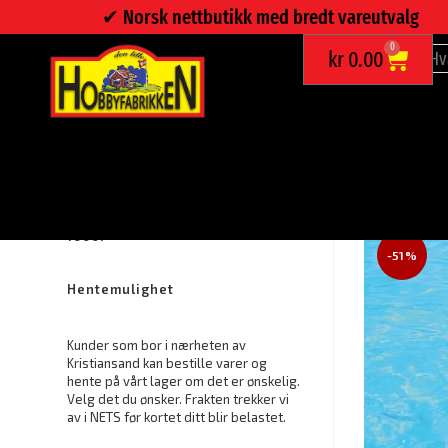
✔︎ Norsk nettbutikk med bredt vareutvalg
0
kr
0.00
BADEBALL Ø51 CM
Fraktfritt ved bestilling over kr.
1000.-
-51%
Hentemulighet
Kunder som bor i nærheten av
Kristiansand kan bestille varer og
hente på vårt lager om det er ønskelig.
Velg det du ønsker. Frakten trekker vi
av i NETS før kortet ditt blir belastet.