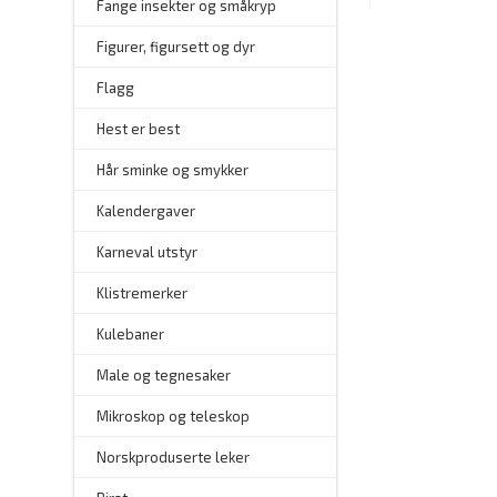
–
Fange insekter og småkryp
Figurer, figursett og dyr
Flagg
–
Hest er best
Hår sminke og smykker
–
Kalendergaver
Karneval utstyr
Klistremerker
Kulebaner
Male og tegnesaker
–
Mikroskop og teleskop
–
Norskproduserte leker