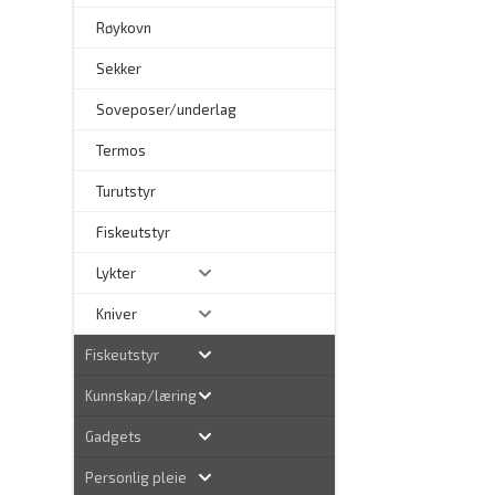
Røykovn
Sekker
Soveposer/underlag
Termos
Turutstyr
Fiskeutstyr
Lykter
Kniver
Fiskeutstyr
Kunnskap/læring
Gadgets
Personlig pleie