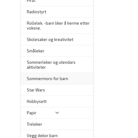
Pirat
Radiostyrt
Rollelek. -barn liker å herme etter
voksne.
Skolesaker og kreativitet
Småleker
Sommerleker og utendørs
aktiviteter
Sommermoro for barn
–
Star Wars
Hobbysett
Papir
Treleker
Vegg dekor barn