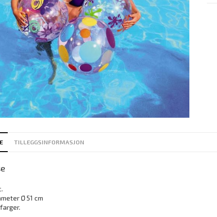
E
TILLEGGSINFORMASJON
se
c.
ameter Ø 51 cm
farger.