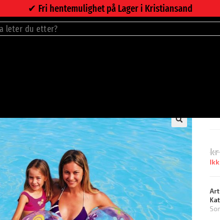
✔︎ Fri hentemulighet på Lager i Kristiansand
B
kr
Ikk
Art
Ka
So