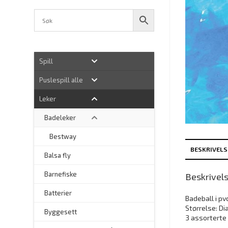
Spill
Puslespill alle
Leker
Badeleker
–
Bestway
BESKRIVELS
Balsa fly
Barnefiske
Beskrivel
Batterier
Badeball i pv
Størrelse: Di
Byggesett
3 assorterte 