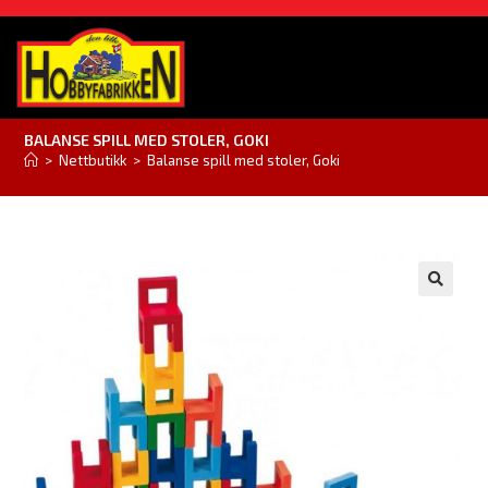
BALANSE SPILL MED STOLER, GOKI
>
Nettbutikk
>
Balanse spill med stoler, Goki
🔍