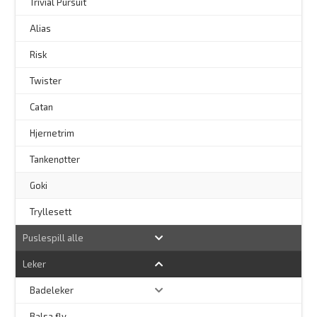
Trivial Pursuit
Alias
Risk
Twister
Catan
Hjernetrim
–
Tankenøtter
–
Goki
Tryllesett
Puslespill alle
Leker
Badeleker
Balsa fly