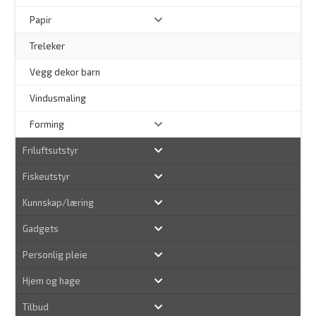
Papir
Treleker
Vegg dekor barn
–
Vindusmaling
Forming
Friluftsutstyr
Fiskeutstyr
Kunnskap/læring
Gadgets
Personlig pleie
Hjem og hage
Tilbud