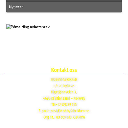
Nyheter
Kontakt oss
HOBBYFABRIKKEN
c/o a-trykk as
Rigetjønnveien 3,
4626 Kristiansand – Norway
Tlf:+47 928 39 255
E-post:
post@hobbyfabrikken.no
Org nr.: NO 959 610 738 MVA