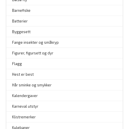
Barnefiske
Batterier
Byggesett
–
Fange insekter og småkryp
Figurer, figursett og dyr
Flagg
–
Hest er best
Hår sminke og smykker
–
Kalendergaver
Karneval utstyr
Klistremerker
Kulebaner