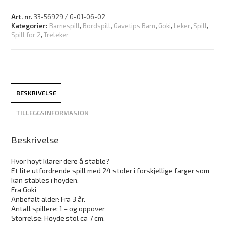
Art. nr.
33-56929 / G-01-06-02
Kategorier:
Barnespill
,
Bordspill
,
Gavetips Barn
,
Goki
,
Leker
,
Spill
,
Spill for 2
,
Treleker
BESKRIVELSE
TILLEGGSINFORMASJON
Beskrivelse
Hvor høyt klarer dere å stable?
Et lite utfordrende spill med 24 stoler i forskjellige farger som
kan stables i høyden.
Fra Goki
Anbefalt alder: Fra 3 år.
Antall spillere: 1 – og oppover
Størrelse: Høyde stol ca 7 cm.