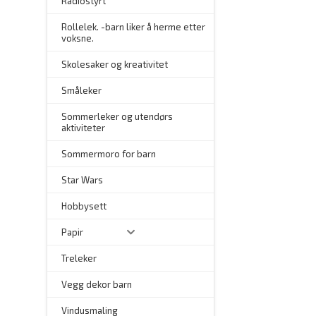
Radiostyrt
Rollelek. -barn liker å herme etter
voksne.
Skolesaker og kreativitet
Småleker
Sommerleker og utendørs
aktiviteter
Sommermoro for barn
–
Star Wars
Hobbysett
Papir
Treleker
Vegg dekor barn
–
Vindusmaling