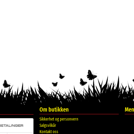
Om butikken
Meni
Sikkerhet og personvern
Salgsvilkår
Kontakt oss