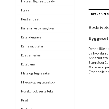
Figurer, figursett og dyr
Flagg
BESKRIVELS
–
Hest er best
Beskrivel
Hår sminke og smykker
–
Kalendergaver
Byggeset
Karneval utstyr
Denne lille s
og hvordan de
Klistremerker
Anbefalt fra 
Størrelse: Ca 
Kulebaner
Materiale: pa
(Passer ikke 
Male og tegnesaker
–
Mikroskop og teleskop
–
Norskproduserte leker
Pirat