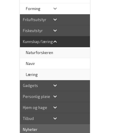
Forming
Friluftsutstyr
Fiskeutstyr
Kunnskap/læring
Naturforskeren
–
Navir
Læring
Gadgets
Personlig pleie
Hjem og hage
Tilbud
Nyheter