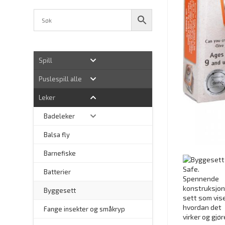
Spill
Puslespill alle
Leker
Badeleker
Balsa fly
Barnefiske
Batterier
Byggesett
–
Fange insekter og småkryp