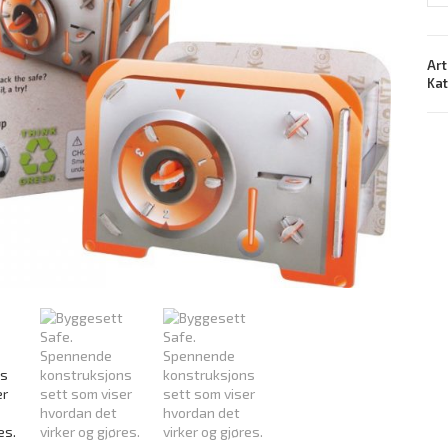
Art
Ka