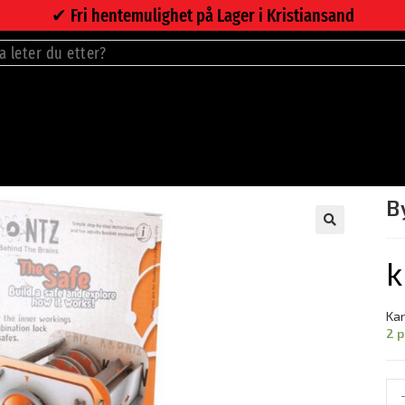
✔︎ Fri hentemulighet på Lager i Kristiansand
B
🔍
k
Kan
2 