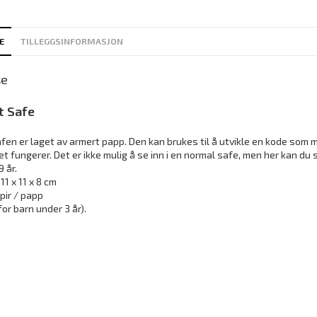
E
TILLEGGSINFORMASJON
se
t Safe
afen er laget av armert papp. Den kan brukes til å utvikle en kode som 
t fungerer. Det er ikke mulig å se inn i en normal safe, men her kan du
9 år.
11 x 11 x 8 cm
pir / papp
for barn under 3 år).