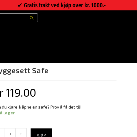
✔︎ Gratis frakt ved kjøp over kr. 1000.-
>
Nettbutikk
>
Byggesett Safe
yggesett Safe
r
119.00
 du klare å åpne en safe? Prøv å få det til!
på lager
-
+
KJØP