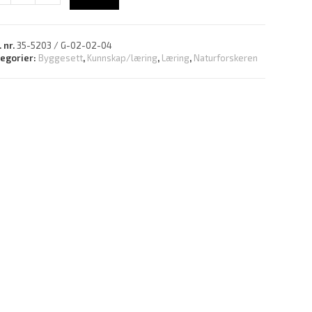
. nr.
35-5203 / G-02-02-04
tegorier:
Byggesett
,
Kunnskap/læring
,
Læring
,
Naturforskeren