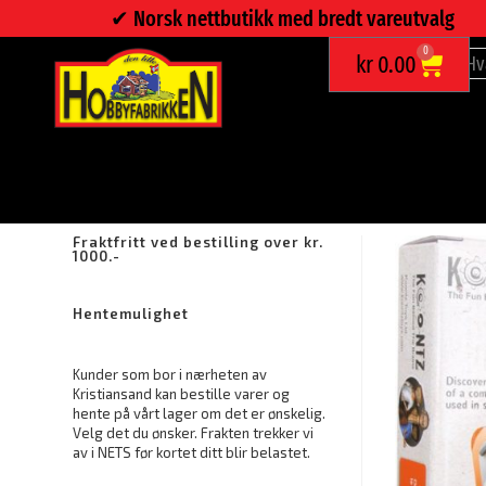
✔︎ Norsk nettbutikk med bredt vareutvalg
0
kr
0.00
BYGGESETT SAFE
Fraktfritt ved bestilling over kr.
1000.-
Hentemulighet
Kunder som bor i nærheten av
Kristiansand kan bestille varer og
hente på vårt lager om det er ønskelig.
Velg det du ønsker. Frakten trekker vi
av i NETS før kortet ditt blir belastet.