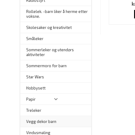
Radiostyrt
k
Rollelek. -barn liker å herme etter
voksne.
Skolesaker og kreativitet
Småleker
Sommerleker og utendørs
aktiviteter
Sommermoro for barn
–
Star Wars
Hobbysett
Papir
Treleker
Vegg dekor barn
–
Vindusmaling