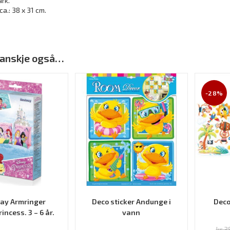
ark.
ca.: 38 x 31 cm.
 kanskje også…
-28%
ay Armringer
Deco sticker Andunge i
Deco
incess. 3 – 6 år.
vann
kr
38