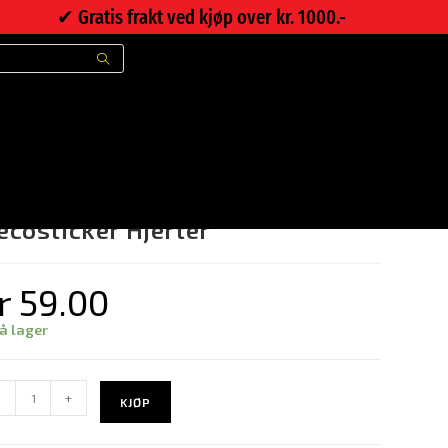
✔︎ Gratis frakt ved kjøp over kr. 1000.-
>
Nettbutikk
>
Decosticker Hjerter
ecosticker Hjerter
r
59.00
på lager
-
+
KJØP