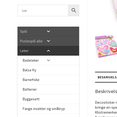
Spill
Puslespill alle
Leker
Badeleker
Balsa fly
BESKRIVELS
Barnefiske
Batterier
Beskrivel
Byggesett
Decosticker m
bringe en spe
–
Fange insekter og småkryp
Klistremerke