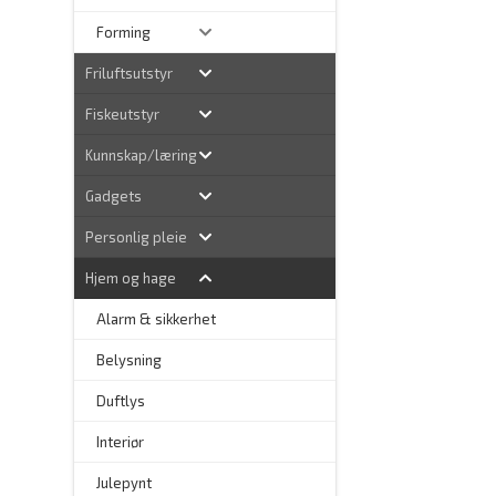
Forming
Friluftsutstyr
Fiskeutstyr
Kunnskap/læring
Gadgets
Personlig pleie
Hjem og hage
Alarm & sikkerhet
–
Belysning
–
Duftlys
–
Interiør
–
Julepynt