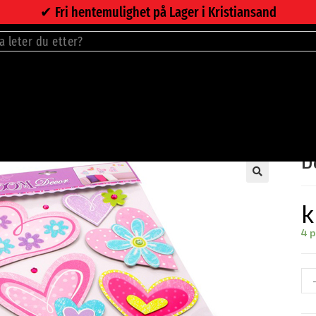
✔︎ Fri hentemulighet på Lager i Kristiansand
D
🔍
k
4 