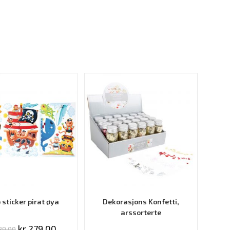
 sticker pirat øya
Dekorasjons Konfetti,
arssorterte
kr
279.00
9.00