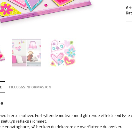
Art
Ka
E
TILLEGGSINFORMASJON
se
ed hjerte motiver. Fortryllende motiver med glitrende effekter vil lys
siell lys refleks i rommet.
ne er avtagbare, så her kan du dekorere de overflatene du ønsker.