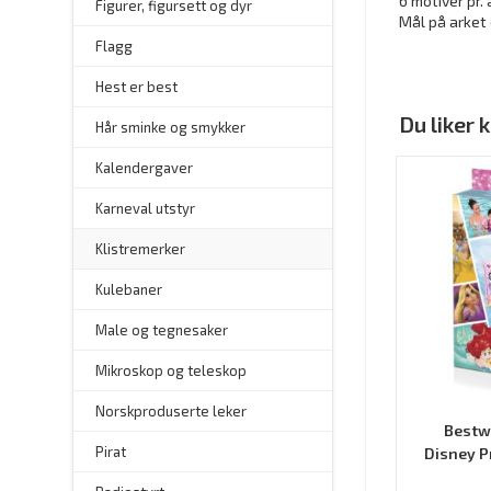
6 motiver pr. 
Figurer, figursett og dyr
Mål på arket 
Flagg
–
Hest er best
Du liker
Hår sminke og smykker
–
Kalendergaver
Karneval utstyr
Klistremerker
Kulebaner
Male og tegnesaker
–
Mikroskop og teleskop
–
Norskproduserte leker
Bestw
Pirat
Disney Pr