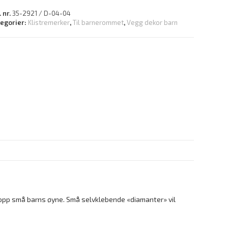
. nr.
35-2921 / D-04-04
tegorier:
Klistremerker
,
Til barnerommet
,
Vegg dekor barn
e opp små barns øyne. Små selvklebende «diamanter» vil