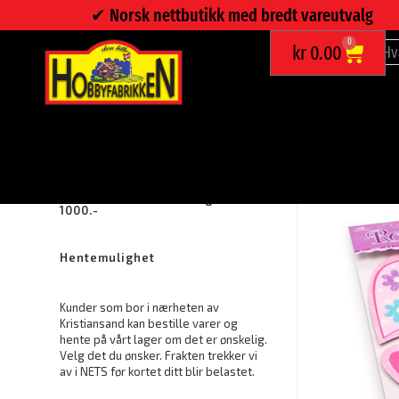
✔︎ Norsk nettbutikk med bredt vareutvalg
0
kr
0.00
DECOSTICKER HJERTER
Fraktfritt ved bestilling over kr.
1000.-
Hentemulighet
Kunder som bor i nærheten av
Kristiansand kan bestille varer og
hente på vårt lager om det er ønskelig.
Velg det du ønsker. Frakten trekker vi
av i NETS før kortet ditt blir belastet.