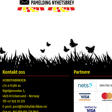
Kontakt oss
Partnere
HOBBYFABRIKKEN
c/o a-trykk as
Rigetjønnveien 3,
4626 Kristiansand – Norway
Tlf:+47 928 39 255
E-post:
post@hobbyfabrikken.no
Org nr.: NO 959 610 738 MVA