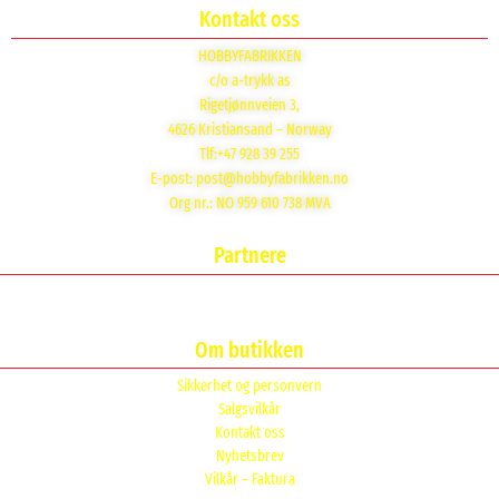
Kontakt oss
HOBBYFABRIKKEN
c/o a-trykk as
Rigetjønnveien 3,
4626 Kristiansand – Norway
Tlf:+47 928 39 255
E-post:
post@hobbyfabrikken.no
Org nr.: NO 959 610 738 MVA
Partnere
Om butikken
Sikkerhet og personvern
Salgsvilkår
Kontakt oss
Nyhetsbrev
Vilkår – Faktura