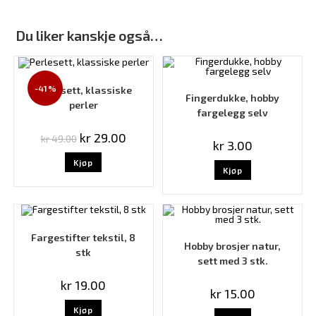
Du liker kanskje også…
-41%
Perlesett, klassiske
Fingerdukke, hobby
perler
fargelegg selv
kr
29.00
kr
49.00
kr
3.00
Kjøp
Kjøp
Fargestifter tekstil, 8
Hobby brosjer natur,
stk
sett med 3 stk.
kr
19.00
kr
15.00
Kjøp