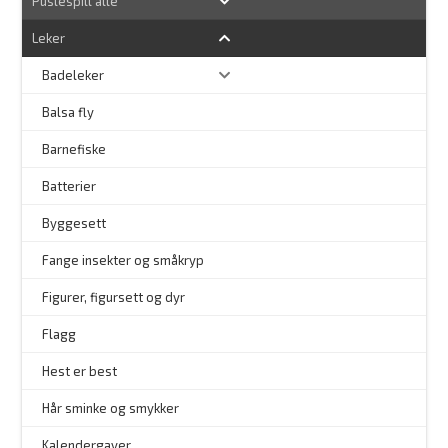
Puslespill alle
Leker
Badeleker
Balsa fly
Barnefiske
Batterier
Byggesett
–
Fange insekter og småkryp
Figurer, figursett og dyr
Flagg
–
Hest er best
Hår sminke og smykker
–
Kalendergaver