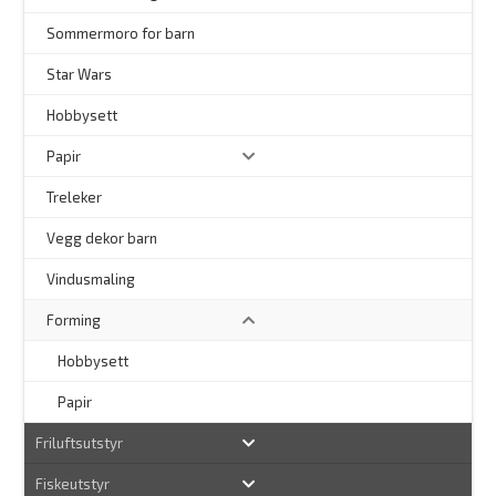
Sommermoro for barn
–
Star Wars
Hobbysett
Papir
Treleker
Vegg dekor barn
–
Vindusmaling
Forming
Hobbysett
Papir
Friluftsutstyr
Fiskeutstyr