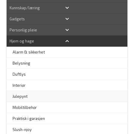
Kunnskap/læring
Gadgets
Personlig pleie
Hjem og hage
Alarm & sikkerhet
–
Belysning
–
Duftlys
–
Interiør
–
Julepynt
Mobiltilbehør
Praktisk i garasjen
–
Slush-njoy