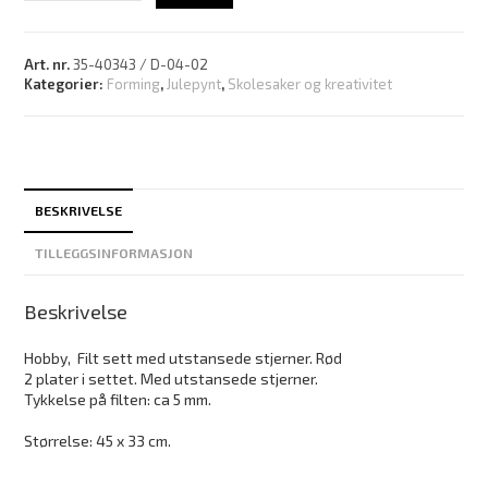
Art. nr.
35-40343 / D-04-02
Kategorier:
Forming
,
Julepynt
,
Skolesaker og kreativitet
BESKRIVELSE
TILLEGGSINFORMASJON
Beskrivelse
Hobby, Filt sett med utstansede stjerner. Rød
2 plater i settet. Med utstansede stjerner.
Tykkelse på filten: ca 5 mm.
Størrelse: 45 x 33 cm.