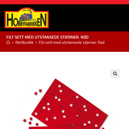
FILT SETT MED UTSTANSEDE STJERNER. RØD
>
Nettbutikk
>
Filt sett med utstansede stjerner. Rød
🔍