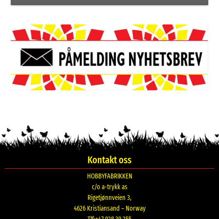
Kontakt oss
HOBBYFABRIKKEN
c/o a-trykk as
Rigetjønnveien 3,
4626 Kristiansand – Norway