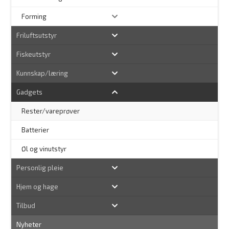
Forming
Friluftsutstyr
Fiskeutstyr
Kunnskap/læring
Gadgets
Rester/vareprøver
Batterier
Øl og vinutstyr
Personlig pleie
Hjem og hage
Tilbud
Nyheter