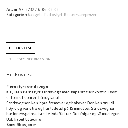
Art. nr.
99-2232 / G-04-03-03
Kategorier:
Gadgets
,
Radiostyrt
,
Rester/vareprøver
BESKRIVELSE
TILLEGGSINFORMASJON
Beskrivelse
Fjernstyrt stridsvogn
Kul, liten fjernstyrt stridsvogn med separat fjernkontroll som
er formet som en håndgranat.
Stridsvognen kan kjøre fremover og bakover. Den kan snu til
høyre og venstre og har ladetid på 15 minutter. Stridsvognen
har innebygd realistiske lydeffekter. Det følger også med egen
USB kabel til lading.
Spesifikasjoner: