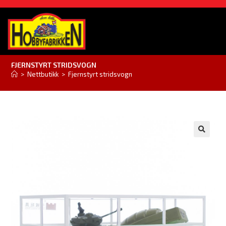
FJERNSTYRT STRIDSVOGN
>
Nettbutikk
>
Fjernstyrt stridsvogn