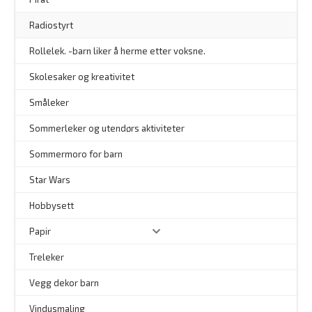
Radiostyrt
Rollelek. -barn liker å herme etter voksne.
Skolesaker og kreativitet
Småleker
Sommerleker og utendørs aktiviteter
Sommermoro for barn
–
Star Wars
Hobbysett
Papir
Treleker
Vegg dekor barn
–
Vindusmaling