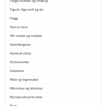
–
Fange insekter og småkryp
Figurer, figursett og dyr
Flagg
–
Hest er best
Hår sminke og smykker
–
Kalendergaver
Karneval utstyr
Klistremerker
Kulebaner
Male og tegnesaker
–
Mikroskop og teleskop
–
Norskproduserte leker
Pirat