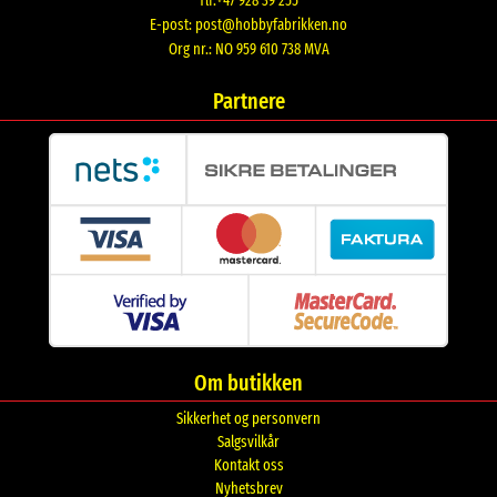
Tlf:+47 928 39 255
E-post:
post@hobbyfabrikken.no
Org nr.: NO 959 610 738 MVA
Partnere
Om butikken
Sikkerhet og personvern
Salgsvilkår
Kontakt oss
Nyhetsbrev