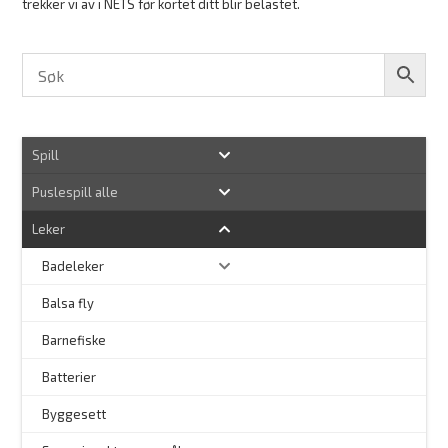
trekker vi av i NETS før kortet ditt blir belastet.
Spill
Puslespill alle
Leker
Badeleker
Balsa fly
Barnefiske
Batterier
Byggesett