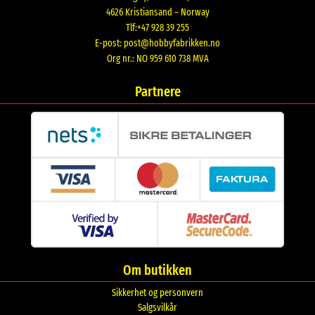
4626 Kristiansand – Norway
Tlf:+47 928 39 255
E-post:
post@hobbyfabrikken.no
Org nr.: NO 959 610 738 MVA
Partnere
Om butikken
Sikkerhet og personvern
Salgsvilkår