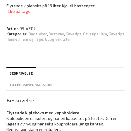
Flytende kjøleboks på 16 liter. Kjøl til bassenget.
Ikke på lager
Art. nr.
99-43117
Kategorier:
Badeleker
,
Bestway
,
Gavetips
,
Gavetips Ham
,
Gavetips
Henne
,
Hjem og hage
,
Øl og vinutstyr
BESKRIVELSE
TILLEGGSINFORMASJON
Beskrivelse
Flytende kjøleboks med koppholdere
Kjøleboksen er isolert og har en kapasitet på 16 liter. Den er
laget av vinyl og har seks koppholdere langs kanten.
Reparasjonslapp er inkludert.