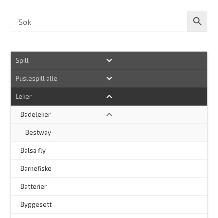
Spill
Puslespill alle
Leker
Badeleker
–
Bestway
Balsa fly
Barnefiske
Batterier
Byggesett