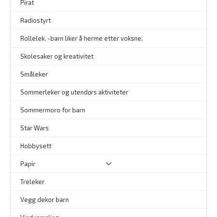
Pirat
Radiostyrt
Rollelek. -barn liker å herme etter voksne.
Skolesaker og kreativitet
Småleker
Sommerleker og utendørs aktiviteter
Sommermoro for barn
–
Star Wars
Hobbysett
Papir
Treleker
Vegg dekor barn