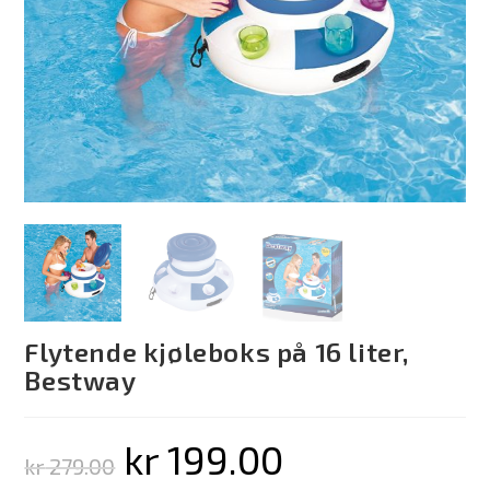
Flytende kjøleboks på 16 liter,
Bestway
kr
199.00
kr
279.00