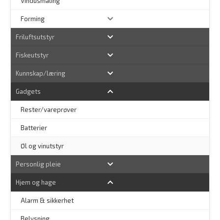
–
Vindusmaling
Forming
Friluftsutstyr
Fiskeutstyr
Kunnskap/læring
Gadgets
Rester/vareprøver
Batterier
Øl og vinutstyr
Personlig pleie
Hjem og hage
Alarm & sikkerhet
–
Belysning