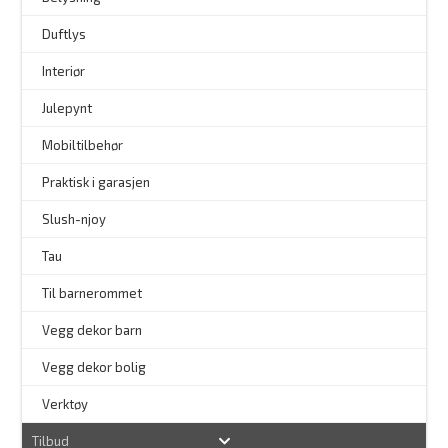
–
Duftlys
–
Interiør
–
Julepynt
Mobiltilbehør
Praktisk i garasjen
–
Slush-njoy
Tau
Til barnerommet
Vegg dekor barn
Vegg dekor bolig
–
Verktøy
Tilbud