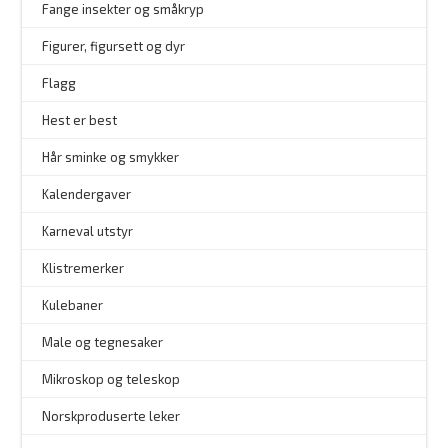
–
Fange insekter og småkryp
Figurer, figursett og dyr
Flagg
–
Hest er best
Hår sminke og smykker
–
Kalendergaver
Karneval utstyr
Klistremerker
Kulebaner
Male og tegnesaker
–
Mikroskop og teleskop
–
Norskproduserte leker