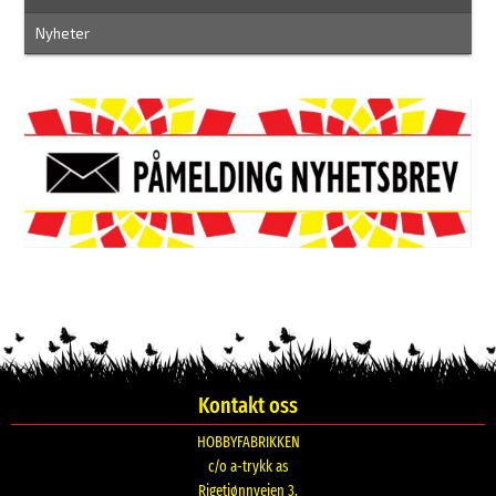
Nyheter
Kontakt oss
HOBBYFABRIKKEN
c/o a-trykk as
Rigetjønnveien 3,