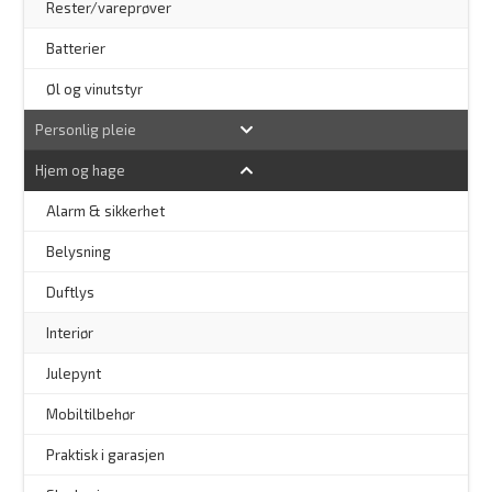
Rester/vareprøver
Batterier
Øl og vinutstyr
Personlig pleie
Hjem og hage
Alarm & sikkerhet
–
Belysning
–
Duftlys
–
Interiør
–
Julepynt
Mobiltilbehør
Praktisk i garasjen