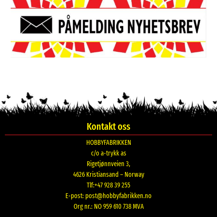
Kontakt oss
HOBBYFABRIKKEN
c/o a-trykk as
Rigetjønnveien 3,
4626 Kristiansand – Norway
Tlf:+47 928 39 255
E-post:
post@hobbyfabrikken.no
Org nr.: NO 959 610 738 MVA