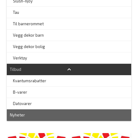
–
Slush-njoy
Tau
Til barnerommet
Vegg dekor barn
Vegg dekor bolig
–
Verktøy
Tilbud
Kvantumsrabatter
–
B-varer
–
Datovarer
Nyheter