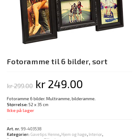
Fotoramme til 6 bilder, sort
kr
249.00
kr
299.00
Fotoramme 6 bilder. Multiramme, bilderamme.
Størrelse:
52 x 35 cm
Ikke på lager
Art. nr.
99-403538
Kategorier:
Gavetips Henne
,
Hjem og hage
,
Interiør
,