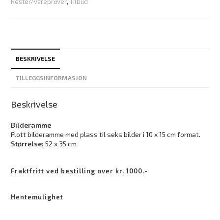
Rester/vareprøver
,
Tilbud
BESKRIVELSE
TILLEGGSINFORMASJON
Beskrivelse
Bilderamme
Flott bilderamme med plass til seks bilder i 10 x 15 cm format.
Størrelse:
52 x 35 cm
Fraktfritt ved bestilling over kr. 1000.-
Hentemulighet