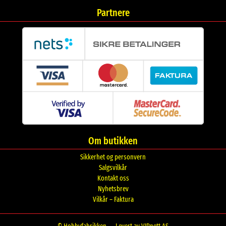
Partnere
Om butikken
Sikkerhet og personvern
Salgsvilkår
Kontakt oss
Nyhetsbrev
Vilkår – Faktura