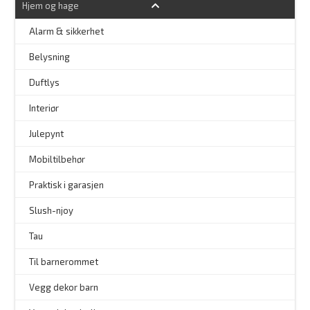
Hjem og hage
Alarm & sikkerhet
–
Belysning
–
Duftlys
–
Interiør
–
Julepynt
Mobiltilbehør
Praktisk i garasjen
–
Slush-njoy
Tau
Til barnerommet
Vegg dekor barn