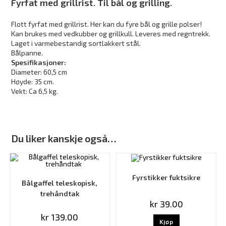
Fyrfat med grillrist. Til bål og grilling.
Flott fyrfat med grillrist. Her kan du fyre bål og grille pølser!
Kan brukes med vedkubber og grillkull. Leveres med regntrekk.
Laget i varmebestandig sortlakkert stål.
Bålpanne.
Spesifikasjoner:
Diameter: 60,5 cm
Høyde: 35 cm.
Vekt: Ca 6,5 kg.
Du liker kanskje også…
Fyrstikker fuktsikre
Bålgaffel teleskopisk,
trehåndtak
kr
39.00
kr
139.00
Kjøp