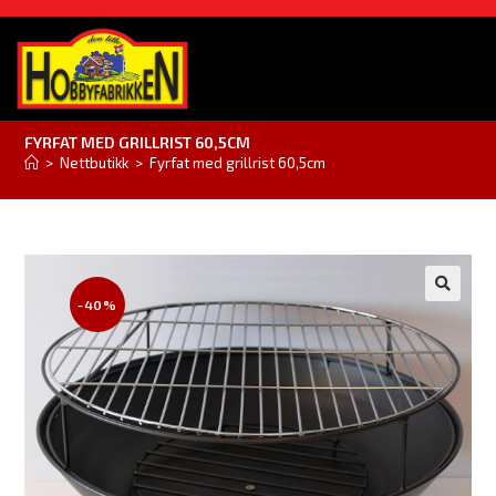
FYRFAT MED GRILLRIST 60,5CM
>
Nettbutikk
>
Fyrfat med grillrist 60,5cm
-40%
🔍