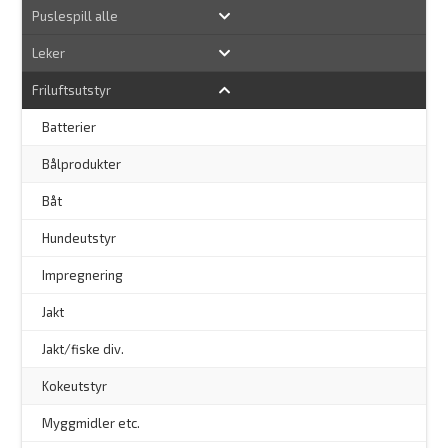
Puslespill alle
Leker
Friluftsutstyr
Batterier
Bålprodukter
–
Båt
Hundeutstyr
–
Impregnering
Jakt
Jakt/fiske div.
Kokeutstyr
Myggmidler etc.