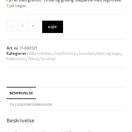
7 på lager
-
+
KJØP
Art. nr.
11-600121
Kategorier:
Bålprodukter
,
Friluftsutstyr
,
Gavetips
,
Hjem og hage
,
Kokeutstyr
,
Tilbud
,
Turutstyr
BESKRIVELSE
TILLEGGSINFORMASJON
Beskrivelse