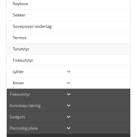
Røykovn
Sekker
Soveposer/underlag
Termos
Turutstyr
Fiskeutstyr
Lykter
Kniver
Fiskeutstyr
Kunnskap/læring
Gadgets
Personlig pleie