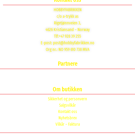
HOBBYFABRIKKEN
c/o a-trykk as
Rigetjønnveien 3,
4626 Kristiansand – Norway
Tlf:+47 928 39 255
E-post:
post@hobbyfabrikken.no
Org nr.: NO 959 610 738 MVA
Partnere
Om butikken
Sikkerhet og personvern
Salgsvilkår
Kontakt oss
Nyhetsbrev
Vilkår – Faktura