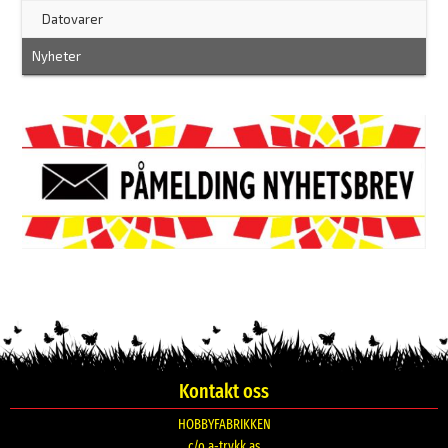
–
Datovarer
Nyheter
Kontakt oss
HOBBYFABRIKKEN
c/o a-trykk as