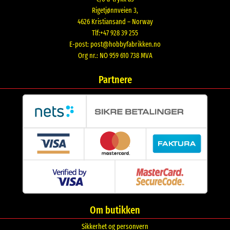
Rigetjønnveien 3,
4626 Kristiansand – Norway
Tlf:+47 928 39 255
E-post:
post@hobbyfabrikken.no
Org nr.: NO 959 610 738 MVA
Partnere
Om butikken
Sikkerhet og personvern