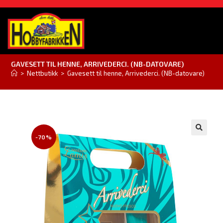
GAVESETT TIL HENNE, ARRIVEDERCI. (NB-DATOVARE)
>
Nettbutikk
>
Gavesett til henne, Arrivederci. (NB-datovare)
-70%