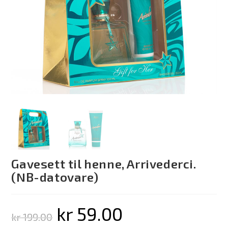
Gavesett til henne, Arrivederci.
(NB-datovare)
kr
59.00
kr
199.00