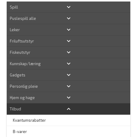
Spill
Puslespill alle
Leker
Friluftsutstyr
Fiskeutstyr
Kunnskap/læring
Gadgets
Personlig pleie
Hjem og hage
Tilbud
Kvantumsrabatter
–
B-varer