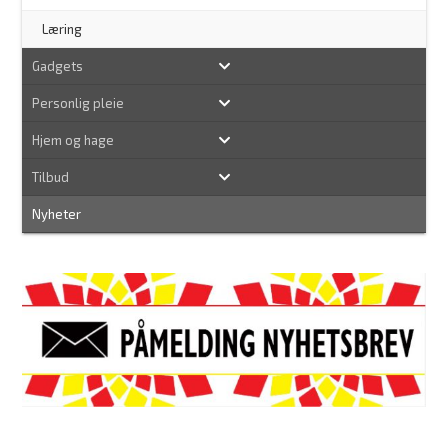
Læring
Gadgets
Personlig pleie
Hjem og hage
Tilbud
Nyheter