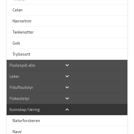
Catan
Hjernetrim
–
Tankenøtter
–
Goki
Tryllesett
Puslespill alle
Leker
Friluftsutstyr
Fiskeutstyr
Kunnskap/læring
Naturforskeren
–
Navir