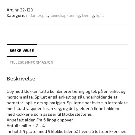
Art. nr.
32-128
Kategorier:
Barnespill
,
Kunnskap/læring
,
Læring
,
Spill
BESKRIVELSE
TILLEGGSINFORMASJON
Beskrivelse
Gøy med klokken lotto kombinerer læring og lek på en enkel og
morsom måte. Spillet er så enkelt og så underholdende at
barnet vil spille om og om igjen. Spillerne har hver sin lottoplate
med illustrasjoner foran seg, og det gjelder å finne brikkene
med klokkene som passer til klokkeslettene.
Anbefalt alder: Fra 6 år og oppover.
Antall spillere: 2 – 4
Innhold: 4 plater med 9 klokketider på hver, 36 lottobrikker med