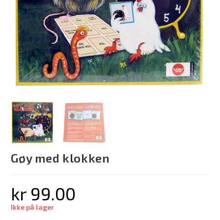
Gøy med klokken
kr
99.00
Ikke på lager