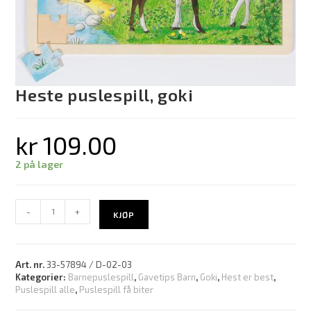
Heste puslespill, goki
kr
109.00
2 på lager
-
+
KJØP
Art. nr.
33-57894 / D-02-03
Kategorier:
Barnepuslespill
,
Gavetips Barn
,
Goki
,
Hest er best
,
Puslespill alle
,
Puslespill få biter