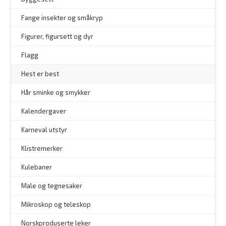
–
Fange insekter og småkryp
Figurer, figursett og dyr
Flagg
–
Hest er best
Hår sminke og smykker
–
Kalendergaver
Karneval utstyr
Klistremerker
Kulebaner
Male og tegnesaker
–
Mikroskop og teleskop
–
Norskproduserte leker