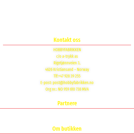
Kontakt oss
HOBBYFABRIKKEN
c/o a-trykk as
Rigetjønnveien 3,
4626 Kristiansand – Norway
Tlf:+47 928 39 255
E-post:
post@hobbyfabrikken.no
Org nr.: NO 959 610 738 MVA
Partnere
Om butikken