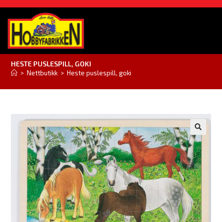
HESTE PUSLESPILL, GOKI
>
Nettbutikk
>
Heste puslespill, goki
🔍