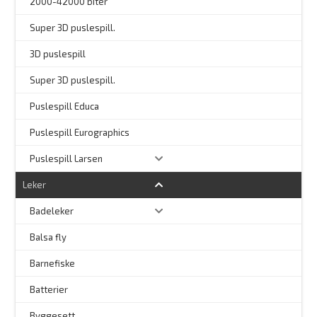
2000-42000 biter
–
Super 3D puslespill.
3D puslespill
–
Super 3D puslespill.
–
Puslespill Educa
–
Puslespill Eurographics
Puslespill Larsen
Leker
Badeleker
Balsa fly
Barnefiske
Batterier
Byggesett