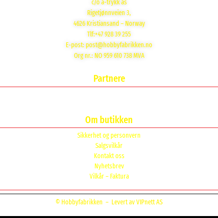
c/o a-trykk as
Rigetjønnveien 3,
4626 Kristiansand – Norway
Tlf:+47 928 39 255
E-post:
post@hobbyfabrikken.no
Org nr.: NO 959 610 738 MVA
Partnere
Om butikken
Sikkerhet og personvern
Salgsvilkår
Kontakt oss
Nyhetsbrev
Vilkår – Faktura
© Hobbyfabrikken –
Levert av VIPnett AS