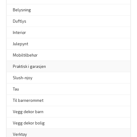
–
Belysning
–
Duftlys
–
Interiør
–
Julepynt
Mobiltilbehør
Praktisk i garasjen
–
Slush-njoy
Tau
Til barnerommet
Vegg dekor barn
Vegg dekor bolig
–
Verktøy