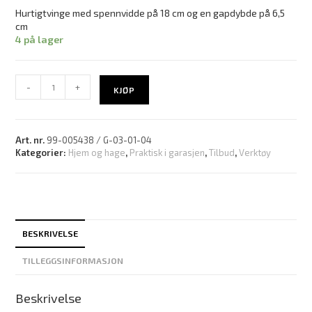
Hurtigtvinge med spennvidde på 18 cm og en gapdybde på 6,5
cm
4 på lager
-
+
KJØP
Art. nr.
99-005438 / G-03-01-04
Kategorier:
Hjem og hage
,
Praktisk i garasjen
,
Tilbud
,
Verktøy
BESKRIVELSE
TILLEGGSINFORMASJON
Beskrivelse