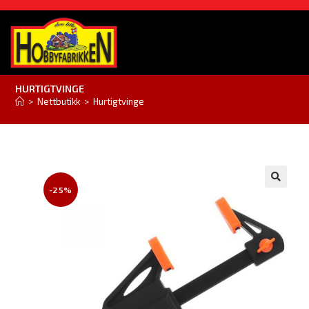
HURTIGTVINGE
>
Nettbutikk
>
Hurtigtvinge
-25%
🔍