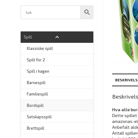
Spill
Klassiske spill
Spill for 2
Spill i hagen
BESKRIVELS
–
Barnespill
Familiespill
Beskrivel
Bordspill
Hva alle bu
Dette spille
Selskapsspill
amazonas-elv
Anbefalt alde
Brettspill
Antall spiller