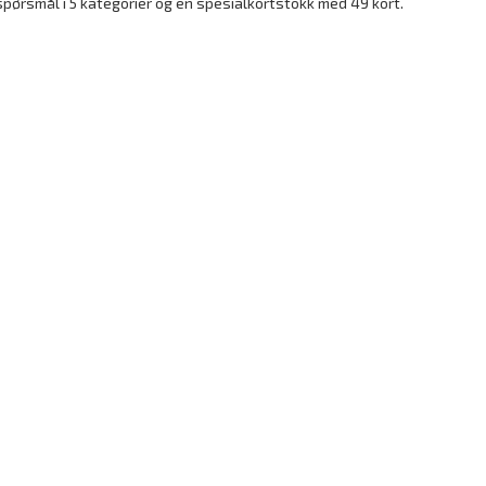
spørsmål i 5 kategorier og en spesialkortstokk med 49 kort.