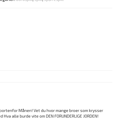
ed bortenfor Månen! Vet du hvor mange broer som krysser
med Hva alle burde vite om DEN FORUNDERLIGE JORDEN!