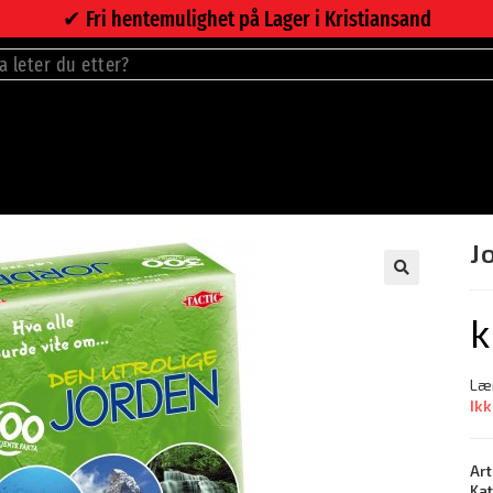
✔︎ Fri hentemulighet på Lager i Kristiansand
J
🔍
k
Lær
Ikk
Art
Ka