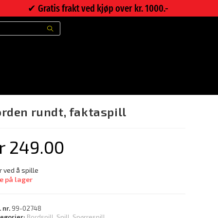
✔︎ Gratis frakt ved kjøp over kr. 1000.-
>
Nettbutikk
>
Jorden rundt, faktaspill
orden rundt, faktaspill
r
249.00
 ved å spille
e på lager
. nr.
99-02748
tegorier:
Bordspill
,
Spill
,
Spørrespill