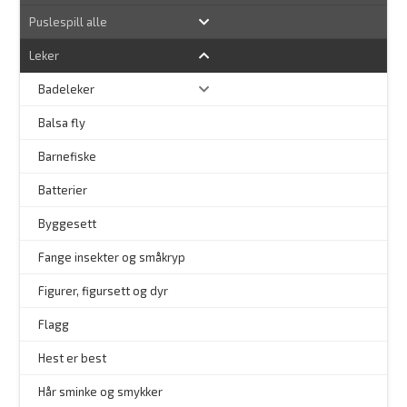
Puslespill alle
Leker
Badeleker
Balsa fly
Barnefiske
Batterier
Byggesett
–
Fange insekter og småkryp
Figurer, figursett og dyr
Flagg
–
Hest er best
Hår sminke og smykker