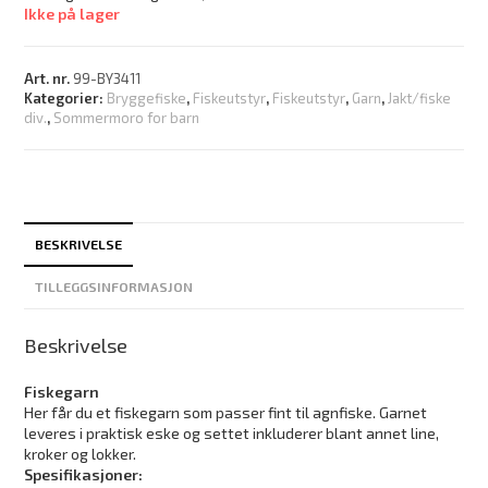
Ikke på lager
Art. nr.
99-BY3411
Kategorier:
Bryggefiske
,
Fiskeutstyr
,
Fiskeutstyr
,
Garn
,
Jakt/fiske
div.
,
Sommermoro for barn
BESKRIVELSE
TILLEGGSINFORMASJON
Beskrivelse
Fiskegarn
Her får du et fiskegarn som passer fint til agnfiske. Garnet
leveres i praktisk eske og settet inkluderer blant annet line,
kroker og lokker.
Spesifikasjoner: