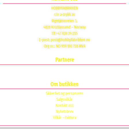
HOBBYFABRIKKEN
c/o a-trykk as
Rigetjønnveien 3,
4626 Kristiansand – Norway
Tlf:+47 928 39 255
E-post:
post@hobbyfabrikken.no
Org nr.: NO 959 610 738 MVA
Partnere
Om butikken
Sikkerhet og personvern
Salgsvilkår
Kontakt oss
Nyhetsbrev
Vilkår – Faktura