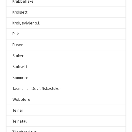
Krabbefiske
Kroksett
–
Krok, svivler o.l.
Pilk
Ruser
Sluker
Sluksett
Spinnere
–
Tasmanian Devil fiskesluker
–
Wobblere
Teiner
Teinetau
Tilbehør, fiske