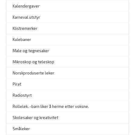
–
Kalendergaver
Karneval utstyr
Klistremerker
Kulebaner
Male og tegnesaker
–
Mikroskop og teleskop
–
Norskproduserte leker
Pirat
Radiostyrt
Rollelek. -barn liker å herme etter voksne.
Skolesaker og kreativitet
Småleker