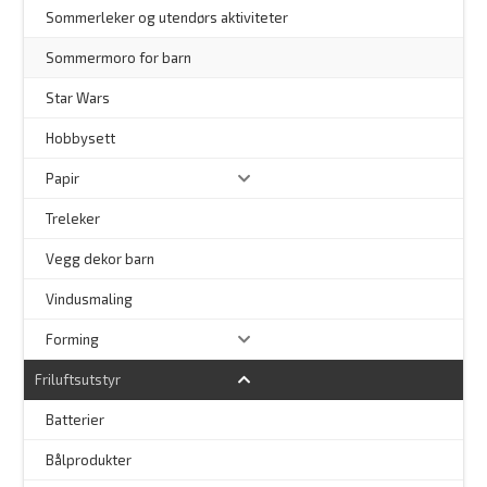
Sommerleker og utendørs aktiviteter
Sommermoro for barn
–
Star Wars
Hobbysett
Papir
Treleker
Vegg dekor barn
–
Vindusmaling
Forming
Friluftsutstyr
Batterier
Bålprodukter