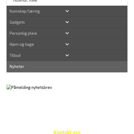
Kunnskap/læring
Gadgets
Personlig pleie
Hjem og hage
Tilbud
Nyheter
Kontakt oss