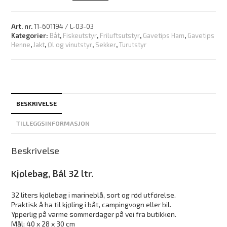
Art. nr.
11-601194 / L-03-03
Kategorier:
Båt
,
Fiskeutstyr
,
Friluftsutstyr
,
Gavetips Ham
,
Gavetips
Henne
,
Jakt
,
Øl og vinutstyr
,
Sekker
,
Turutstyr
BESKRIVELSE
TILLEGGSINFORMASJON
Beskrivelse
Kjølebag, Bål 32 ltr.
32 liters kjølebag i marineblå, sort og rød utførelse.
Praktisk å ha til kjøling i båt, campingvogn eller bil.
Ypperlig på varme sommerdager på vei fra butikken.
Mål: 40 x 28 x 30 cm