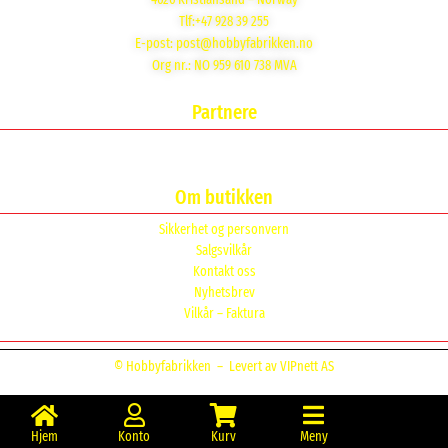
Tlf:+47 928 39 255
E-post:
post@hobbyfabrikken.no
Org nr.: NO 959 610 738 MVA
Partnere
Om butikken
Sikkerhet og personvern
Salgsvilkår
Kontakt oss
Nyhetsbrev
Vilkår – Faktura
© Hobbyfabrikken –
Levert av VIPnett AS
Hjem
Konto
Kurv
Meny