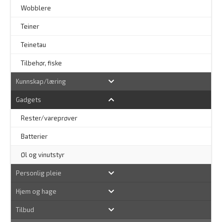
–
Wobblere
Teiner
Teinetau
Tilbehør, fiske
Kunnskap/læring
Gadgets
Rester/vareprøver
Batterier
Øl og vinutstyr
Personlig pleie
Hjem og hage
Tilbud