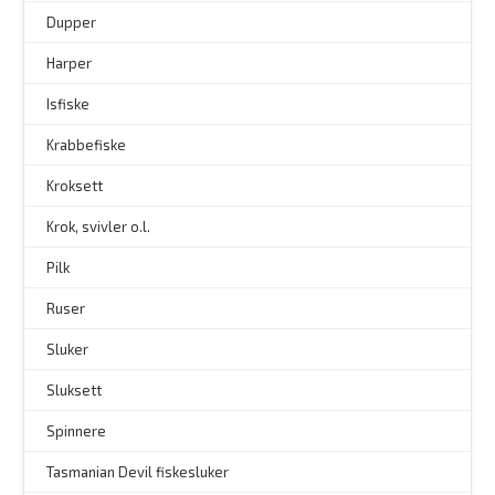
–
Dupper
Harper
Isfiske
Krabbefiske
Kroksett
–
Krok, svivler o.l.
Pilk
Ruser
Sluker
Sluksett
Spinnere
–
Tasmanian Devil fiskesluker