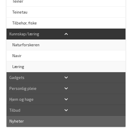
Teiner
Teinetau
Tilbehør, fiske
Kunnskap/læring
Naturforskeren
–
Navir
Læring
Gadgets
Personlig pleie
Hjem og hage
Tilbud
Nyheter