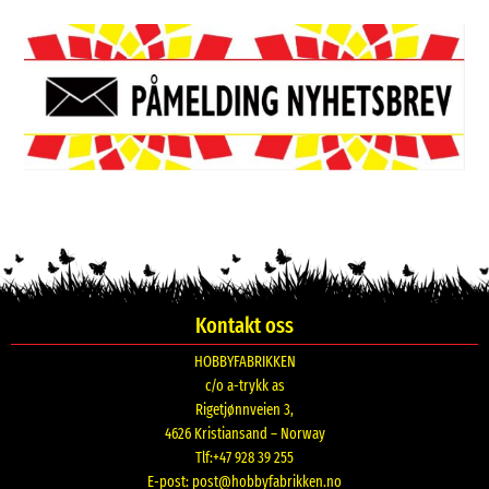
Kontakt oss
HOBBYFABRIKKEN
c/o a-trykk as
Rigetjønnveien 3,
4626 Kristiansand – Norway
Tlf:+47 928 39 255
E-post:
post@hobbyfabrikken.no