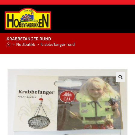
KRABBEFANGER RUND
>
Nettbutikk
>
Krabbefanger rund
🔍