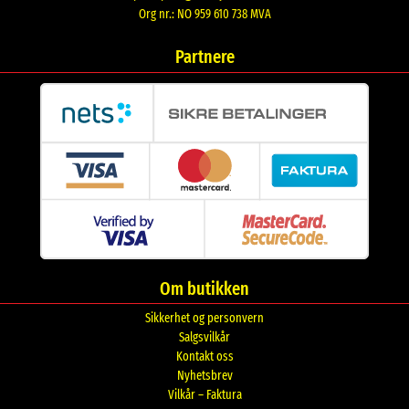
Org nr.: NO 959 610 738 MVA
Partnere
Om butikken
Sikkerhet og personvern
Salgsvilkår
Kontakt oss
Nyhetsbrev
Vilkår – Faktura