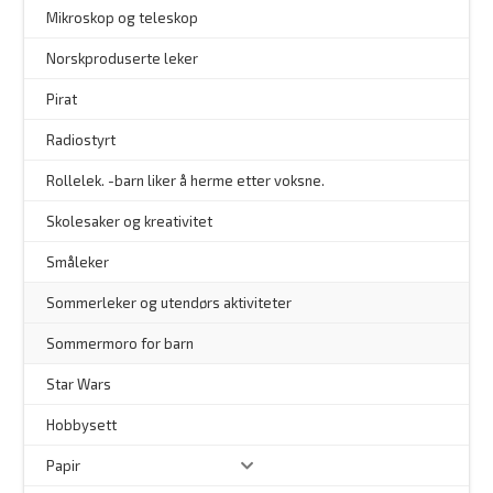
–
Mikroskop og teleskop
–
Norskproduserte leker
Pirat
Radiostyrt
Rollelek. -barn liker å herme etter voksne.
Skolesaker og kreativitet
Småleker
Sommerleker og utendørs aktiviteter
Sommermoro for barn
–
Star Wars
Hobbysett
Papir