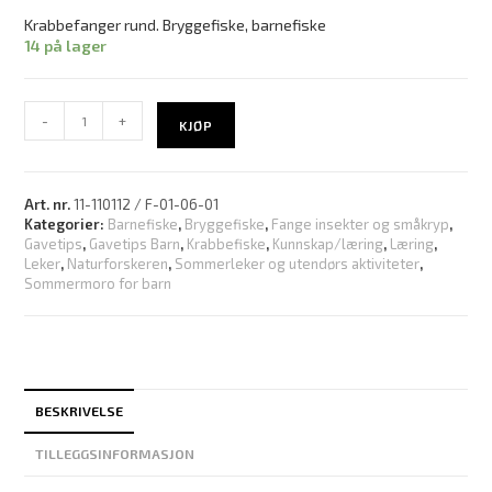
Krabbefanger rund. Bryggefiske, barnefiske
14 på lager
-
+
KJØP
Art. nr.
11-110112 / F-01-06-01
Kategorier:
Barnefiske
,
Bryggefiske
,
Fange insekter og småkryp
,
Gavetips
,
Gavetips Barn
,
Krabbefiske
,
Kunnskap/læring
,
Læring
,
Leker
,
Naturforskeren
,
Sommerleker og utendørs aktiviteter
,
Sommermoro for barn
BESKRIVELSE
TILLEGGSINFORMASJON