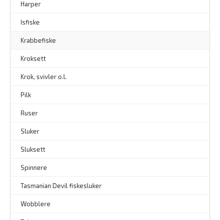
Harper
Isfiske
Krabbefiske
Kroksett
–
Krok, svivler o.l.
Pilk
Ruser
Sluker
Sluksett
Spinnere
–
Tasmanian Devil fiskesluker
–
Wobblere