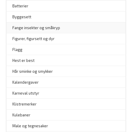
Batterier
Byggesett
–
Fange insekter og småkryp
Figurer, figursett og dyr
Flagg
–
Hest er best
Hår sminke og smykker
–
Kalendergaver
Karneval utstyr
Klistremerker
Kulebaner
Male og tegnesaker