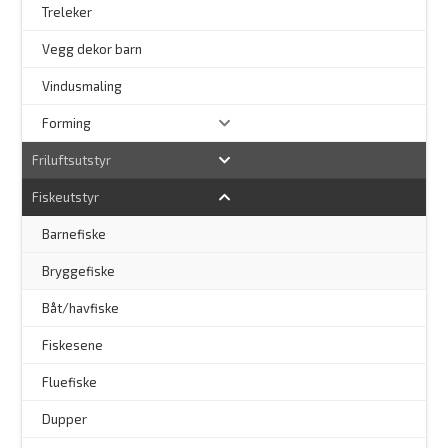
Treleker
Vegg dekor barn
–
Vindusmaling
Forming
Friluftsutstyr
Fiskeutstyr
Barnefiske
Bryggefiske
Båt/havfiske
Fiskesene
Fluefiske
–
Dupper