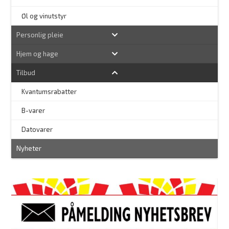
Øl og vinutstyr
Personlig pleie
Hjem og hage
Tilbud
Kvantumsrabatter
–
B-varer
–
Datovarer
Nyheter