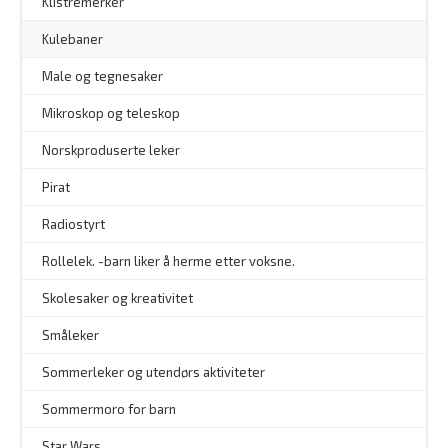
Klistremerker
Kulebaner
Male og tegnesaker
–
Mikroskop og teleskop
–
Norskproduserte leker
Pirat
Radiostyrt
Rollelek. -barn liker å herme etter voksne.
Skolesaker og kreativitet
Småleker
Sommerleker og utendørs aktiviteter
Sommermoro for barn
–
Star Wars