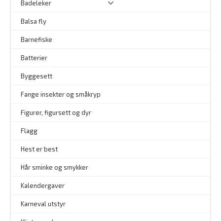
Badeleker
Balsa fly
Barnefiske
Batterier
Byggesett
–
Fange insekter og småkryp
Figurer, figursett og dyr
Flagg
–
Hest er best
Hår sminke og smykker
–
Kalendergaver
Karneval utstyr