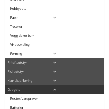
Hobbysett
Papir
Treleker
Vegg dekor barn
–
Vindusmaling
Forming
Friluftsutstyr
Fiskeutstyr
Kunnskap/læring
Gadgets
Rester/vareprøver
Batterier