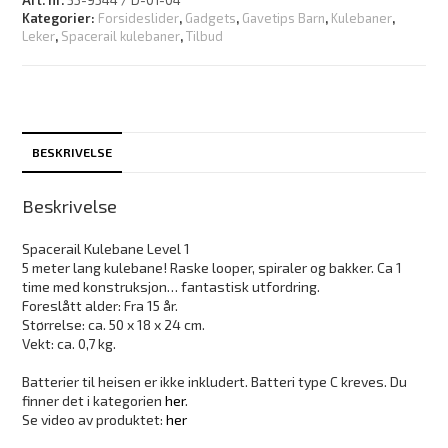
Kategorier:
Forsideslider
,
Gadgets
,
Gavetips Barn
,
Kulebaner
,
Leker
,
Spacerail kulebaner
,
Tilbud
BESKRIVELSE
Beskrivelse
Spacerail Kulebane Level 1
5 meter lang kulebane! Raske looper, spiraler og bakker. Ca 1
time med konstruksjon… fantastisk utfordring.
Foreslått alder: Fra 15 år.
Størrelse: ca. 50 x 18 x 24 cm.
Vekt: ca. 0,7 kg.
Batterier til heisen er ikke inkludert. Batteri type C kreves. Du
finner det i kategorien
her
.
Se video av produktet:
her