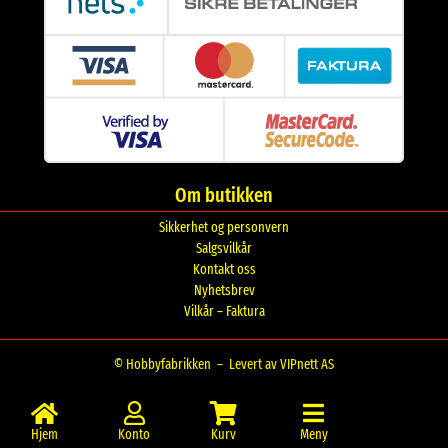
Om butikken
Sikkerhet og personvern
Salgsvilkår
Kontakt oss
Nyhetsbrev
Vilkår – Faktura
© Hobbyfabrikken –
Levert av VIPnett AS
Hjem
Konto
Kurv
Meny