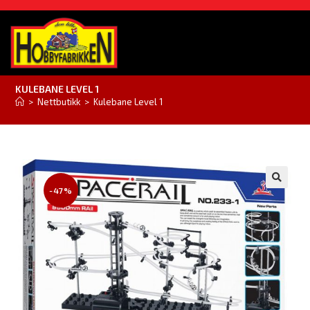
KULEBANE LEVEL 1
>
Nettbutikk
>
Kulebane Level 1
-47%
🔍