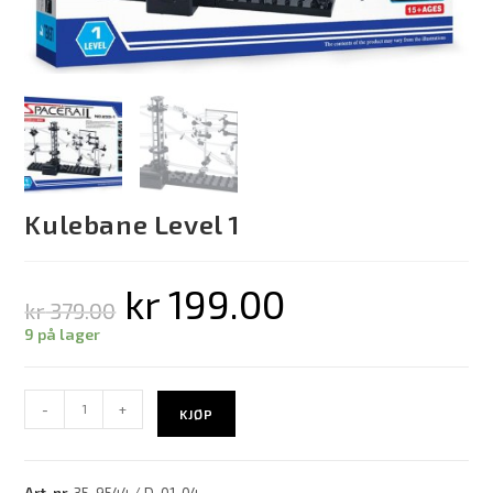
Kulebane Level 1
kr
199.00
kr
379.00
9 på lager
-
+
KJØP
Art. nr.
35-9544 / D-01-04