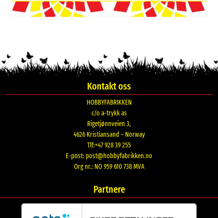
Kontakt oss
HOBBYFABRIKKEN
c/o a-trykk as
Rigetjønnveien 3,
4626 Kristiansand – Norway
Tlf:+47 928 39 255
E-post:
post@hobbyfabrikken.no
Org nr.: NO 959 610 738 MVA
Partnere