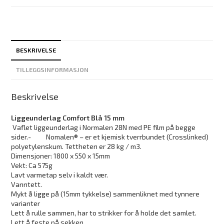
BESKRIVELSE
TILLEGGSINFORMASJON
Beskrivelse
Liggeunderlag Comfort Blå 15 mm
Vaflet liggeunderlag i Normalen 28N med PE film på begge
sider.- Nomalen® – er et kjemisk tverrbundet (Crosslinked)
polyetylenskum. Tettheten er 28 kg / m3.
Dimensjoner: 1800 x 550 x 15mm
Vekt: Ca 575g
Lavt varmetap selv i kaldt vær.
Vanntett.
Mykt å ligge på (15mm tykkelse) sammenliknet med tynnere
varianter
Lett å rulle sammen, har to strikker for å holde det samlet.
Lett å feste på sekken.