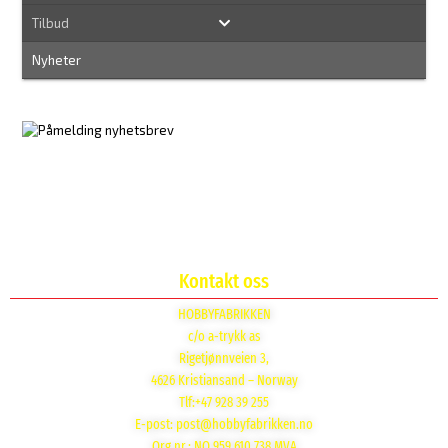
Tilbud
Nyheter
Kontakt oss
HOBBYFABRIKKEN
c/o a-trykk as
Rigetjønnveien 3,
4626 Kristiansand – Norway
Tlf:+47 928 39 255
E-post:
post@hobbyfabrikken.no
Org nr.: NO 959 610 738 MVA