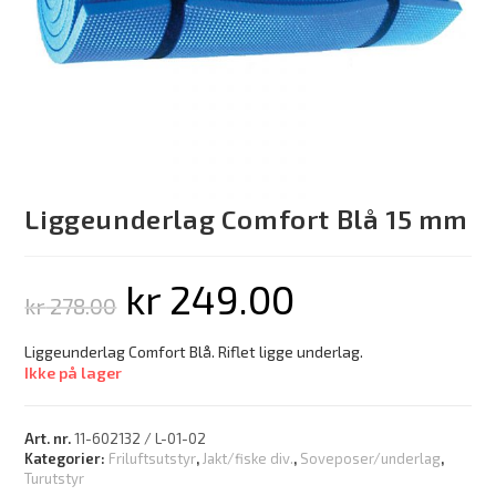
Liggeunderlag Comfort Blå 15 mm
kr
249.00
kr
278.00
Liggeunderlag Comfort Blå. Riflet ligge underlag.
Ikke på lager
Art. nr.
11-602132 / L-01-02
Kategorier:
Friluftsutstyr
,
Jakt/fiske div.
,
Soveposer/underlag
,
Turutstyr