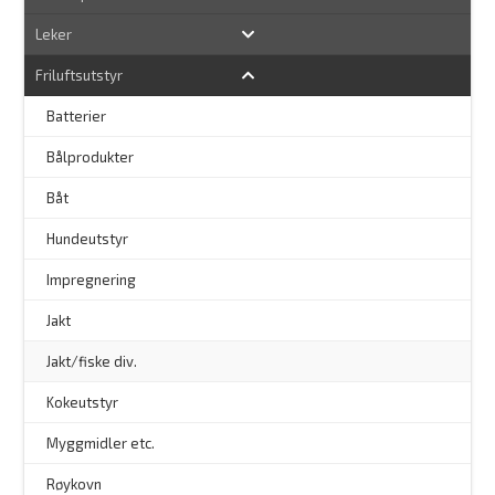
Leker
Friluftsutstyr
Batterier
Bålprodukter
–
Båt
Hundeutstyr
–
Impregnering
Jakt
Jakt/fiske div.
Kokeutstyr
Myggmidler etc.
Røykovn