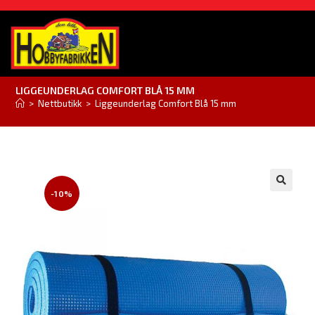
LIGGEUNDERLAG COMFORT BLÅ 15 MM
>
Nettbutikk
>
Liggeunderlag Comfort Blå 15 mm
-10%
🔍