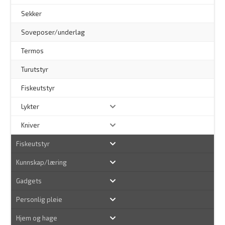
Sekker
Soveposer/underlag
Termos
Turutstyr
Fiskeutstyr
Lykter
Kniver
Fiskeutstyr
Kunnskap/læring
Gadgets
Personlig pleie
Hjem og hage