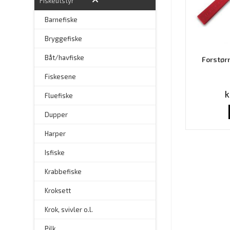
Fiskeutstyr
Barnefiske
Bryggefiske
Båt/havfiske
Forstør
Fiskesene
k
Fluefiske
–
Dupper
Harper
Isfiske
Krabbefiske
Kroksett
–
Krok, svivler o.l.
Pilk