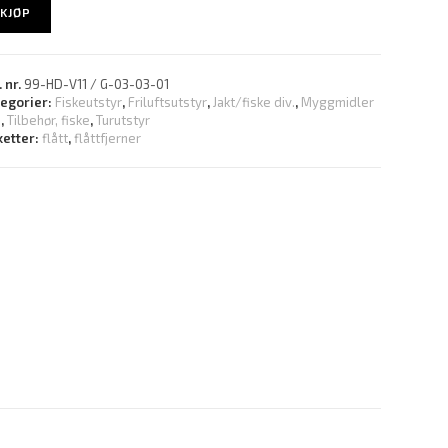
KJØP
. nr.
99-HD-V11 / G-03-03-01
tegorier:
Fiskeutstyr
,
Friluftsutstyr
,
Jakt/fiske div.
,
Myggmidler
.
,
Tilbehør, fiske
,
Turutstyr
ketter:
flått
,
flåttfjerner