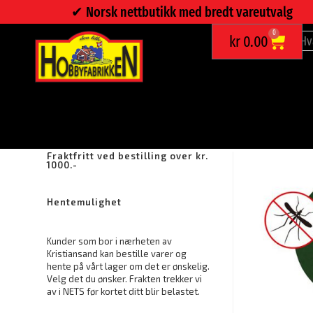
✔︎ Norsk nettbutikk med bredt vareutvalg
0
kr
0.00
LINDRER FOR INSEKTBITT
Fraktfritt ved bestilling over kr.
1000.-
Hentemulighet
Kunder som bor i nærheten av
Kristiansand kan bestille varer og
hente på vårt lager om det er ønskelig.
Velg det du ønsker. Frakten trekker vi
av i NETS før kortet ditt blir belastet.