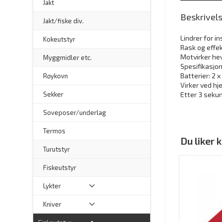
Jakt
Beskrivel
Jakt/fiske div.
Lindrer for i
Kokeutstyr
Rask og effek
Motvirker he
Myggmidler etc.
Spesifikasjon
Batterier: 2 
Røykovn
Virker ved hj
Sekker
Etter 3 seku
Soveposer/underlag
Termos
Du liker
Turutstyr
Fiskeutstyr
Lykter
Kniver