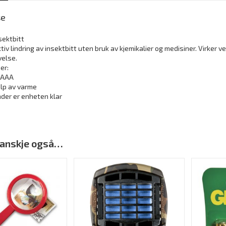
se
nsektbitt
tiv lindring av insektbitt uten bruk av kjemikalier og medisiner. Virker ve
velse.
er:
x AAA
elp av varme
nder er enheten klar
 kanskje også…