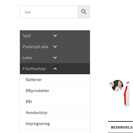
Spill
Puslespill alle
Leker
Friluftsutstyr
Batterier
Bålprodukter
–
Båt
Hundeutstyr
–
Impregnering
BESKRIVELS