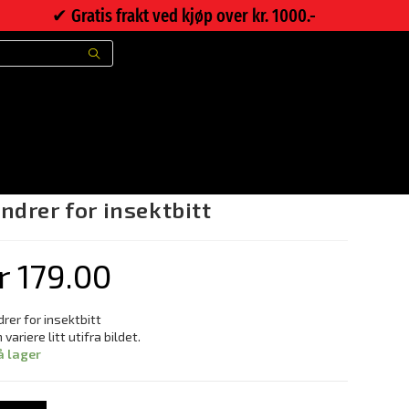
✔︎ Gratis frakt ved kjøp over kr. 1000.-
>
Nettbutikk
>
Lindrer for insektbitt
indrer for insektbitt
r
179.00
drer for insektbitt
 variere litt utifra bildet.
å lager