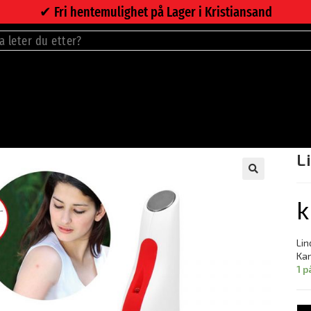
✔︎ Fri hentemulighet på Lager i Kristiansand
L
🔍
k
Lin
Kan
1 p