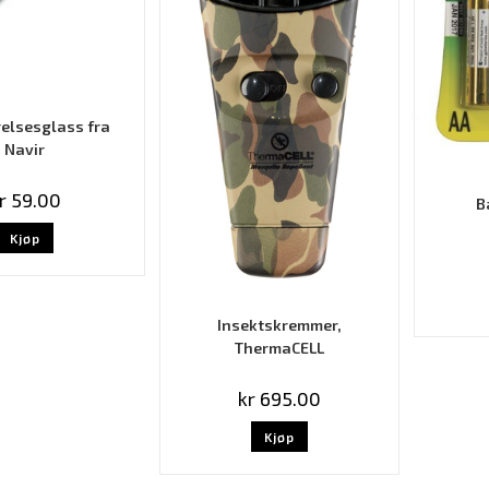
relsesglass fra
Navir
r
59.00
B
Kjøp
Insektskremmer,
ThermaCELL
kr
695.00
Kjøp