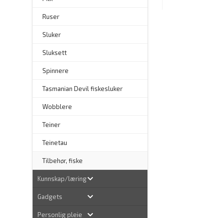
Ruser
Sluker
Sluksett
Spinnere
–
Tasmanian Devil fiskesluker
–
Wobblere
Teiner
Teinetau
Tilbehør, fiske
Kunnskap/læring
Gadgets
Personlig pleie