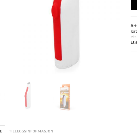
Art
Ka
etc
Eti
E
TILLEGGSINFORMASJON