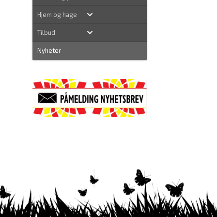
Hjem og hage
Tilbud
Nyheter