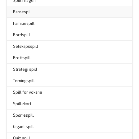
Spill i hagen
–
Barnespill
Familiespill
Bordspill
Selskapsspill
Brettspill
Strategi spill
Terningspill
Spill for voksne
Spillekort
Spørrespill
–
Gigant spill
Quiz spill