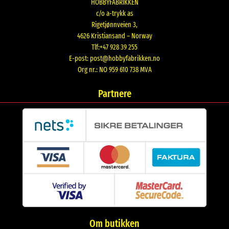
HOBBYFABRIKKEN
c/o a-trykk as
Rigetjønnveien 3,
4626 Kristiansand – Norway
Tlf:+47 928 39 255
E-post:
post@hobbyfabrikken.no
Org nr.: NO 959 610 738 MVA
Partnere
Om butikken