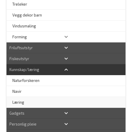
Treleker
Vegg dekor barn
–
Vindusmaling
Forming
Friluftsutstyr
Fiskeutstyr
Kunnskap/læring
Naturforskeren
–
Navir
Læring
Gadgets
Personlig pleie