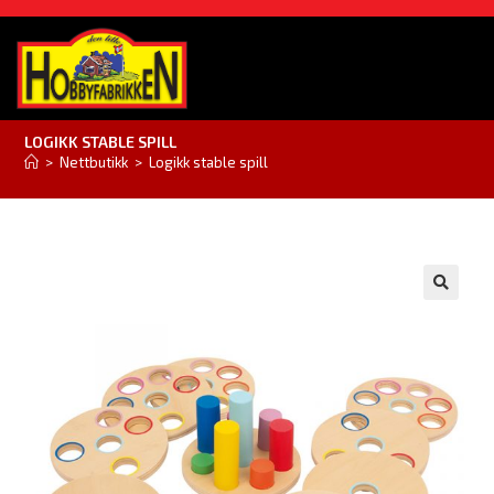
LOGIKK STABLE SPILL
>
Nettbutikk
>
Logikk stable spill
🔍