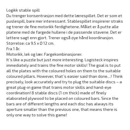
Logikk stable spill
Du trenger konsentrasjon med dette lærespillet. Det er som et
puslespill, bare mer interessant. Stablespillet inspirerer straks
og trener de fine motorikk ferdighetene. Målet er å putte alle
platene med de fargede hullene i de passende stavene. Det er
lettere sagt enn gjort. Trener også øye hånd koordinasjon.
Størrelse: ca 9.5 x Ø 12 cm.
Fra 1 år.
Motorikk, lek og lær. Fargekombinasjoner.
It´s like a puzzle but just more interesting. Logisteck inspires
immediately and trains the fine motor skills! The goal is to put
all the plates with the coloured holes on them to the suitable
coloured pillars. However, that´s easier said than done…!
Think
precisely, look accurately and try to plug the suitable discs – a
great plug-in game that trains motor skills and hand-eye
coordination! 8 stable discs (1 cm thick) made of finely
elaborated plywood to be placed on coloured bars. Since the
bars are of different lengths and each disc has always its
aperture smaller than the previous one, that means there is
only one way to solve this game!