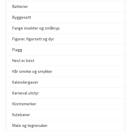
Batterier
Byggesett
–
Fange insekter og småkryp
Figurer, figursett og dyr
Flagg
–
Hest er best
Hår sminke og smykker
–
Kalendergaver
Karneval utstyr
Klistremerker
Kulebaner
Male og tegnesaker