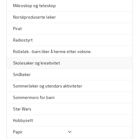
–
Mikroskop og teleskop
–
Norskproduserte leker
Pirat
Radiostyrt
Rollelek. -barn liker å herme etter voksne.
Skolesaker og kreativitet
Småleker
Sommerleker og utendørs aktiviteter
Sommermoro for barn
–
Star Wars
Hobbysett
Papir