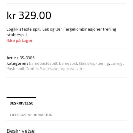
kr
329.00
Logikk stable spill. Lek og lær. Fargekombinasjoner trening
stablespill.
Ikke på lager
Art. nr.
35-3386
Kategorier:
Barnepuslespill
,
Barnespill
,
Kunnskap/læring
,
Læring
,
Puslespill få biter
,
Skolesaker og kreativitet
BESKRIVELSE
TILLEGGSINFORMASJON
Beskrivelse