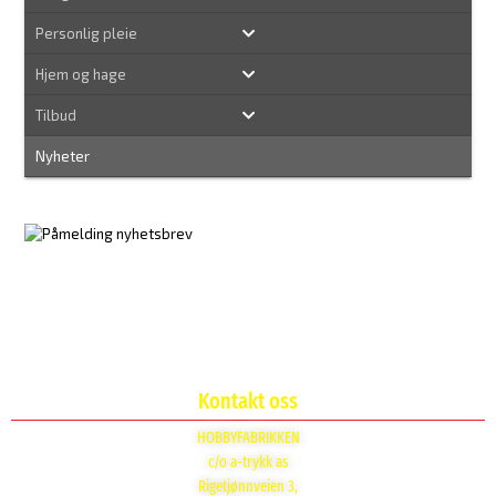
Personlig pleie
Hjem og hage
Tilbud
Nyheter
Kontakt oss
HOBBYFABRIKKEN
c/o a-trykk as
Rigetjønnveien 3,