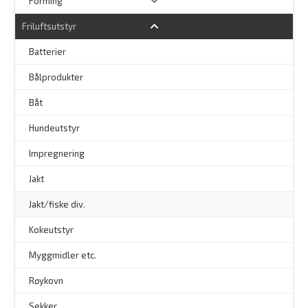
Forming
Friluftsutstyr
Batterier
Bålprodukter
–
Båt
Hundeutstyr
–
Impregnering
Jakt
Jakt/fiske div.
Kokeutstyr
Myggmidler etc.
Røykovn
Sekker