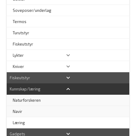
Soveposer/underlag
Termos
Turutstyr
Fiskeutstyr
Lykter
Kniver
Fiskeutstyr
Kunnskap/læring
Naturforskeren
–
Navir
Læring
Gadgets