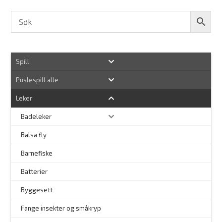
Spill
Puslespill alle
Leker
Badeleker
Balsa fly
Barnefiske
Batterier
Byggesett
–
Fange insekter og småkryp