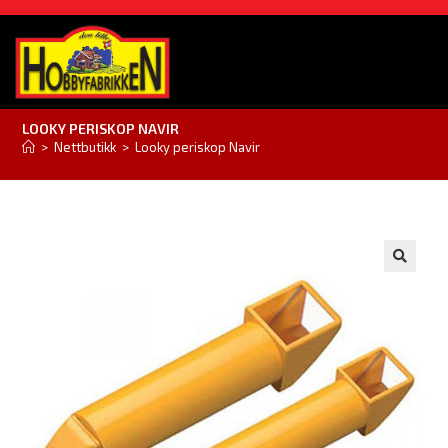
LOOKY PERISKOP NAVIR
>
Nettbutikk
>
Looky periskop Navir
🔍