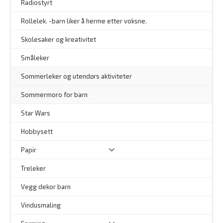
Radiostyrt
Rollelek. -barn liker å herme etter voksne.
Skolesaker og kreativitet
Småleker
Sommerleker og utendørs aktiviteter
Sommermoro for barn
–
Star Wars
Hobbysett
Papir
Treleker
Vegg dekor barn
–
Vindusmaling