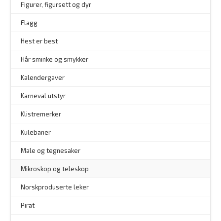
Figurer, figursett og dyr
Flagg
–
Hest er best
Hår sminke og smykker
–
Kalendergaver
Karneval utstyr
Klistremerker
Kulebaner
Male og tegnesaker
–
Mikroskop og teleskop
–
Norskproduserte leker
Pirat