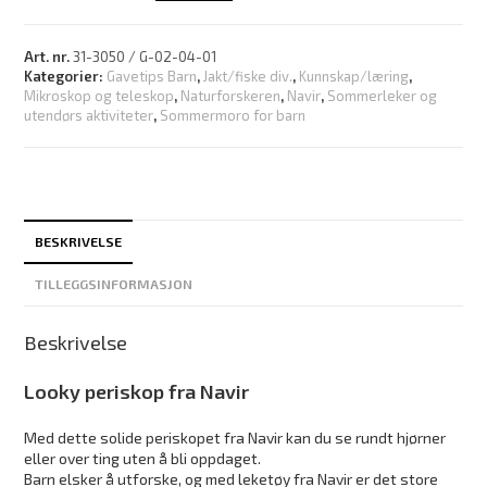
Art. nr.
31-3050 / G-02-04-01
Kategorier:
Gavetips Barn
,
Jakt/fiske div.
,
Kunnskap/læring
,
Mikroskop og teleskop
,
Naturforskeren
,
Navir
,
Sommerleker og
utendørs aktiviteter
,
Sommermoro for barn
BESKRIVELSE
TILLEGGSINFORMASJON
Beskrivelse
Looky periskop fra Navir
Med dette solide periskopet fra Navir kan du se rundt hjørner
eller over ting uten å bli oppdaget.
Barn elsker å utforske, og med leketøy fra Navir er det store