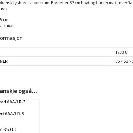
okansk lysbord i aluminium. Bordet er 37 cm høyt og har en matt overfl
ner:
,5 cm
luminium
nformasjon
1730 G
ONER
76 × 53 ×
 kanskje også…
eri AAA/LR-3
r
35.00