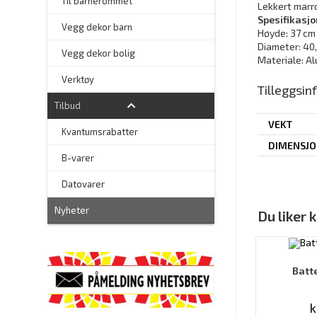
Til barnerommet
Lekkert marr
Spesifikasjo
Vegg dekor barn
Høyde: 37 cm
Diameter: 40
Vegg dekor bolig
Materiale: A
–
Verktøy
Tilleggsi
Tilbud
VEKT
Kvantumsrabatter
DIMENSJ
–
B-varer
–
Datovarer
Nyheter
Du liker
Batt
k