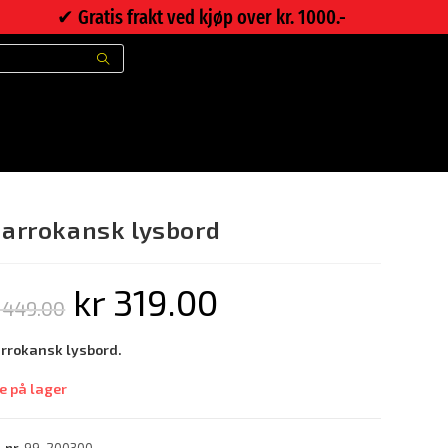
✔︎ Gratis frakt ved kjøp over kr. 1000.-
>
Nettbutikk
>
Marrokansk lysbord
arrokansk lysbord
kr
319.00
449.00
rrokansk lysbord.
e på lager