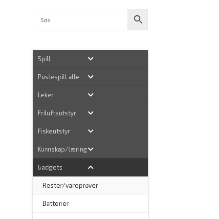
Spill
Puslespill alle
Leker
Friluftsutstyr
Fiskeutstyr
Kunnskap/læring
Gadgets
Rester/vareprøver
Batterier