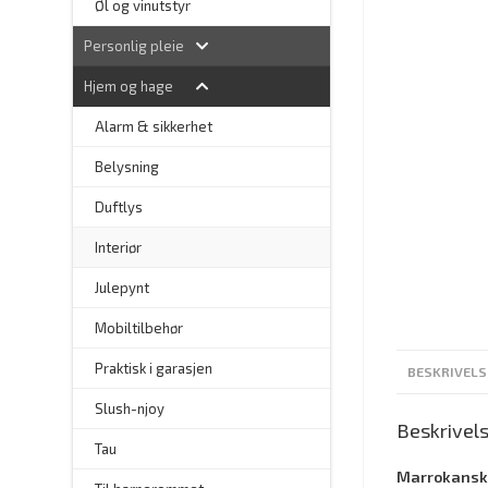
Øl og vinutstyr
Personlig pleie
Hjem og hage
Alarm & sikkerhet
–
Belysning
–
Duftlys
–
Interiør
–
Julepynt
Mobiltilbehør
Praktisk i garasjen
BESKRIVELS
–
Slush-njoy
Beskrivel
Tau
Marrokansk