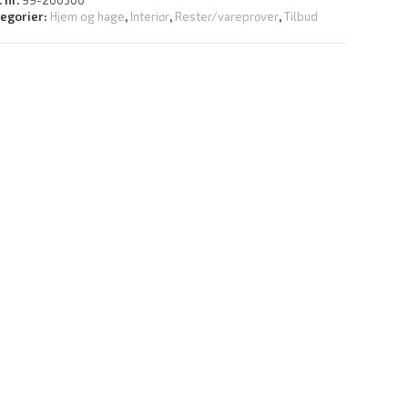
. nr.
99-200300
tegorier:
Hjem og hage
,
Interiør
,
Rester/vareprøver
,
Tilbud