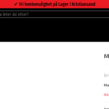
✔︎ Fri hentemulighet på Lager i Kristiansand
M
kr
Ma
Ikk