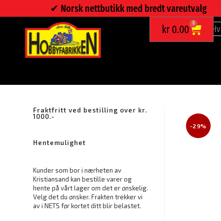
✔︎ Norsk nettbutikk med bredt vareutvalg
0
kr
0.00
MARROKANSK LYSBORD
Fraktfritt ved bestilling over kr.
1000.-
-29%
Hentemulighet
Kunder som bor i nærheten av
Kristiansand kan bestille varer og
hente på vårt lager om det er ønskelig.
Velg det du ønsker. Frakten trekker vi
av i NETS før kortet ditt blir belastet.