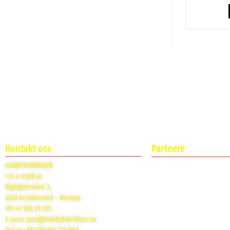
Kontakt oss
Partnere
HOBBYFABRIKKEN
c/o a-trykk as
Rigetjønnveien 3,
4626 Kristiansand – Norway
Tlf:+47 928 39 255
E-post:
post@hobbyfabrikken.no