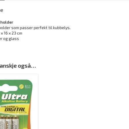
se
sholder
older som passer perfekt til kubbelys.
 x 16 x 23 cm
r og glass
 kanskje også…