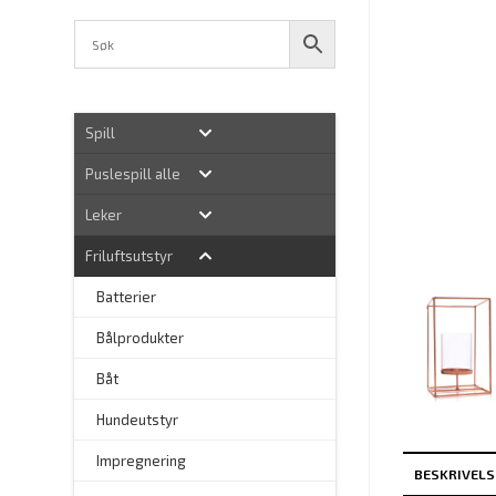
Spill
Puslespill alle
Leker
Friluftsutstyr
Batterier
Bålprodukter
–
Båt
Hundeutstyr
–
Impregnering
BESKRIVELS