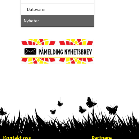
–
Datovarer
Nyheter
Kontakt oss
Partnere