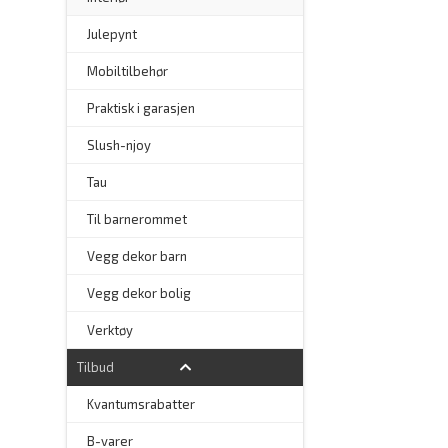
–
Julepynt
Mobiltilbehør
Praktisk i garasjen
–
Slush-njoy
Tau
Til barnerommet
Vegg dekor barn
Vegg dekor bolig
–
Verktøy
Tilbud
Kvantumsrabatter
–
B-varer