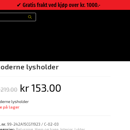
✔︎ Gratis frakt ved kjøp over kr. 1000.-
>
Nettbutikk
>
Moderne lysholder
oderne lysholder
kr
153.00
219.00
derne lysholder
e på lager
. nr.
99-242A15CG11923 / C-02-03
tegorier:
Belysning
,
Hjem og hage
,
Interiør
,
Lykter
,