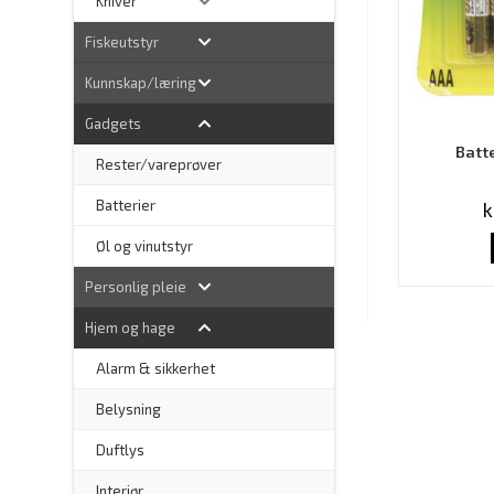
Kniver
Fiskeutstyr
Kunnskap/læring
Gadgets
Batt
Rester/vareprøver
Batterier
k
Øl og vinutstyr
Personlig pleie
Hjem og hage
Alarm & sikkerhet
–
Belysning
–
Duftlys
–
Interiør