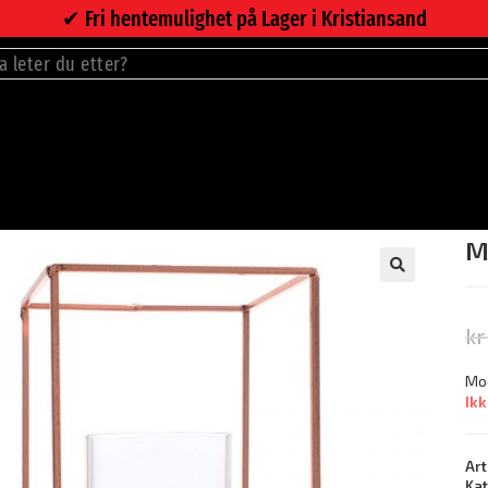
✔︎ Fri hentemulighet på Lager i Kristiansand
M
🔍
kr
Mo
Ikk
Art
Ka