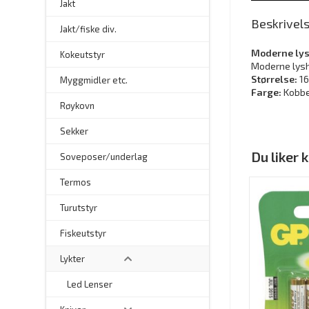
Jakt
Beskrivel
Jakt/fiske div.
Moderne ly
Kokeutstyr
Moderne lysh
Størrelse:
16
Myggmidler etc.
Farge:
Kobbe
Røykovn
Sekker
Du liker
Soveposer/underlag
Termos
Turutstyr
Fiskeutstyr
Lykter
Led Lenser