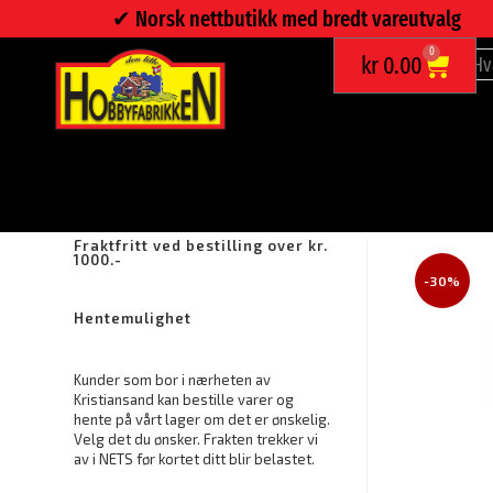
✔︎ Norsk nettbutikk med bredt vareutvalg
0
kr
0.00
MODERNE LYSHOLDER
Fraktfritt ved bestilling over kr.
1000.-
-30%
Hentemulighet
Kunder som bor i nærheten av
Kristiansand kan bestille varer og
hente på vårt lager om det er ønskelig.
Velg det du ønsker. Frakten trekker vi
av i NETS før kortet ditt blir belastet.