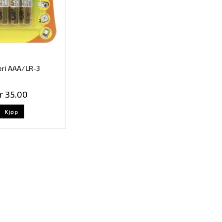
eri AAA/LR-3
r
35.00
Kjøp