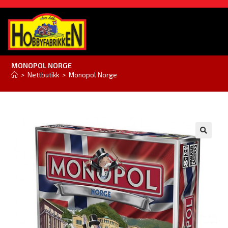
MONOPOL NORGE
>
Nettbutikk
>
Monopol Norge
🔍