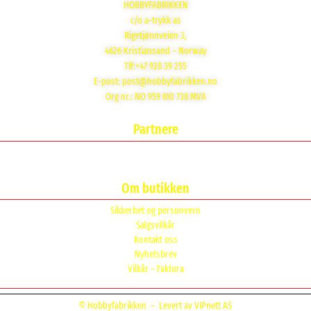
HOBBYFABRIKKEN
c/o a-trykk as
Rigetjønnveien 3,
4626 Kristiansand – Norway
Tlf:+47 928 39 255
E-post:
post@hobbyfabrikken.no
Org nr.: NO 959 610 738 MVA
Partnere
Om butikken
Sikkerhet og personvern
Salgsvilkår
Kontakt oss
Nyhetsbrev
Vilkår – Faktura
© Hobbyfabrikken –
Levert av VIPnett AS