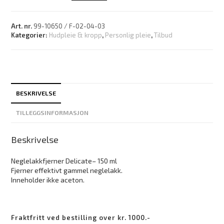
Art. nr.
99-10650 / F-02-04-03
Kategorier:
Hudpleie & kropp
,
Personlig pleie
,
Tilbud
BESKRIVELSE
TILLEGGSINFORMASJON
Beskrivelse
Neglelakkfjerner Delicate– 150 ml
Fjerner effektivt gammel neglelakk.
Inneholder ikke aceton.
Fraktfritt ved bestilling over kr. 1000.-