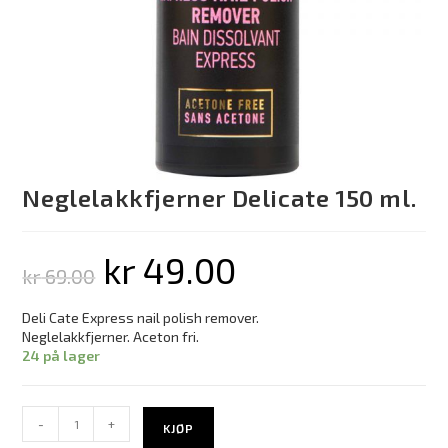
Neglelakkfjerner Delicate 150 ml.
kr
49.00
kr
69.00
Deli Cate Express nail polish remover.
Neglelakkfjerner. Aceton fri.
24 på lager
-
+
KJØP