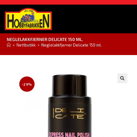
NEGLELAKKFJERNER DELICATE 150 ML.
>
Nettbutikk
>
Neglelakkfjerner Delicate 150 ml.
-29%
🔍