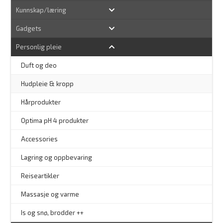
Kunnskap/læring
Gadgets
Personlig pleie
–
Duft og deo
Hudpleie & kropp
–
Hårprodukter
–
Optima pH 4 produkter
–
Accessories
–
Lagring og oppbevaring
–
Reiseartikler
Massasje og varme
Is og snø, brodder ++