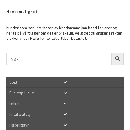
Hentemulighet
Kunder som bor i nærheten av Kristiansand kan bestille varer og
hente på vårt lager om det er ønskelig. Velg det du ønsker. Frakten
trekker vi av i NETS før kortet ditt blir belastet.
Spill
Puslespill alle
Leker
Friluftsutstyr
Fiskeutstyr