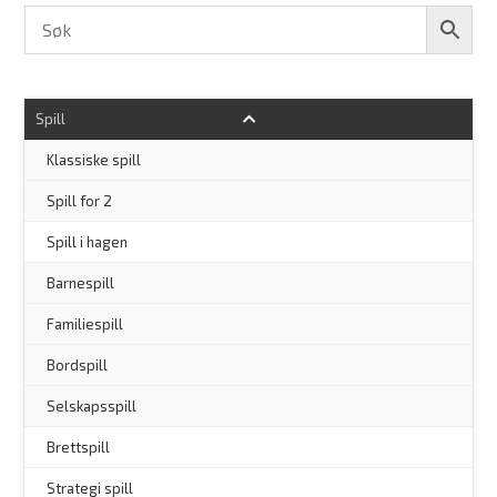
Spill
Klassiske spill
Spill for 2
Spill i hagen
–
Barnespill
Familiespill
Bordspill
Selskapsspill
Brettspill
Strategi spill