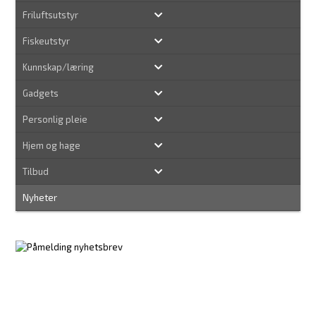
Friluftsutstyr
Fiskeutstyr
Kunnskap/læring
Gadgets
Personlig pleie
Hjem og hage
Tilbud
Nyheter