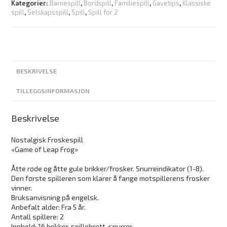
Kategorier:
Barnespill
,
Bordspill
,
Familiespill
,
Gavetips
,
Klassiske
spill
,
Selskapsspill
,
Spill
,
Spill for 2
BESKRIVELSE
TILLEGGSINFORMASJON
Beskrivelse
Nostalgisk Froskespill
«Game of Leap Frog»
Åtte røde og åtte gule brikker/frosker. Snurreindikator (1-8).
Den første spilleren som klarer å fange motspillerens frosker
vinner.
Bruksanvisning på engelsk.
Anbefalt alder: Fra 5 år.
Antall spillere: 2
Innhold: 16 brikker, spillebrett, snurrer