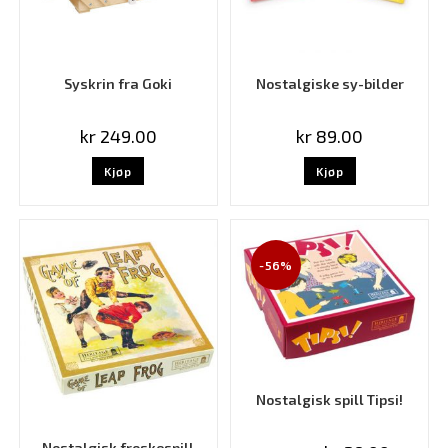
Syskrin fra Goki
Nostalgiske sy-bilder
kr
249.00
kr
89.00
Kjøp
Kjøp
-56%
Nostalgisk spill Tipsi!
Nostalgisk froskespill