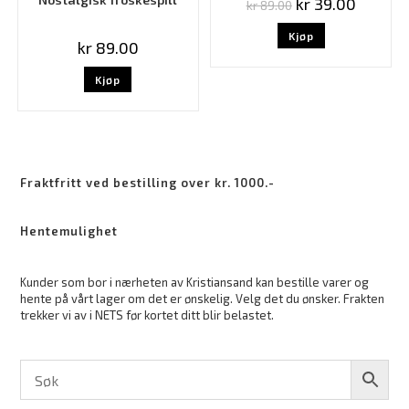
kr
39.00
kr
89.00
Kjøp
kr
89.00
Kjøp
Fraktfritt ved bestilling over kr. 1000.-
Hentemulighet
Kunder som bor i nærheten av Kristiansand kan bestille varer og
hente på vårt lager om det er ønskelig. Velg det du ønsker. Frakten
trekker vi av i NETS før kortet ditt blir belastet.