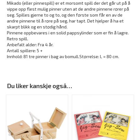
Mikado (eller pinnespill) er et morsomt spill der det går ut på å
vippe opp flest mulig pinner uten at de andre pinnene rører på
seg. Spilles gjerne to og to, og den første som får en av de
andre pinnene til å røre på seg, har tapt. Det hjelper å ha et
skarpt blikk og en stødig hånd.
Pinnene oppbevares i en solid pappsylinder som er fin å lagre.
Retro spill.
Anbefalt alder: Fra 4 år.
Antall spillere: 5 +
Innhold: 81 tre pinner i bag av bomull.Størrelse: L = 80 cm.
Du liker kanskje også…