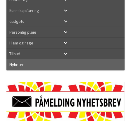
Kunnskap/læring
Gadgets
Personlig pleie
Hjem og hage
Tilbud
Nyheter