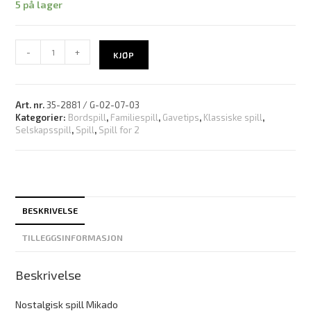
5 på lager
-
+
KJØP
Art. nr.
35-2881 / G-02-07-03
Kategorier:
Bordspill
,
Familiespill
,
Gavetips
,
Klassiske spill
,
Selskapsspill
,
Spill
,
Spill for 2
BESKRIVELSE
TILLEGGSINFORMASJON
Beskrivelse
Nostalgisk spill Mikado