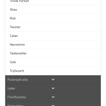
Trivial Pursuit
Alias
Risk
Twister
Catan
Hjernetrim
–
Tankenøtter
–
Goki
Tryllesett
Puslespill alle
Leker
Friluftsutstyr
Fiskeutstyr