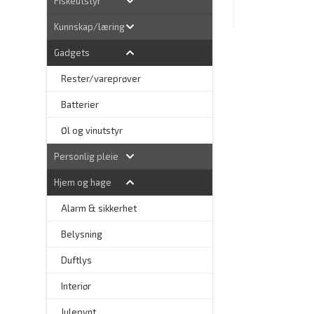
Fiskeutstyr
Kunnskap/læring
Gadgets
Rester/vareprøver
Batterier
Øl og vinutstyr
Personlig pleie
Hjem og hage
Alarm & sikkerhet
–
Belysning
–
Duftlys
–
Interiør
–
Julepynt