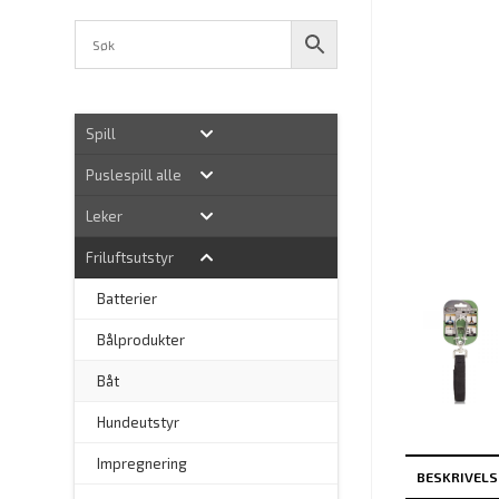
Spill
Puslespill alle
Leker
Friluftsutstyr
Batterier
Bålprodukter
–
Båt
Hundeutstyr
–
Impregnering
BESKRIVELS