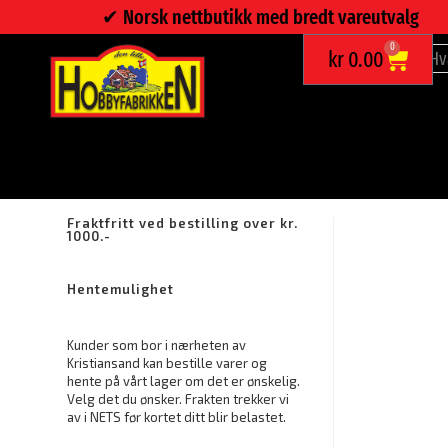
✔︎ Norsk nettbutikk med bredt vareutvalg
0
kr
0.00
OPPHENGSKROK 45KG
Fraktfritt ved bestilling over kr.
1000.-
Hentemulighet
Kunder som bor i nærheten av
Kristiansand kan bestille varer og
hente på vårt lager om det er ønskelig.
Velg det du ønsker. Frakten trekker vi
av i NETS før kortet ditt blir belastet.