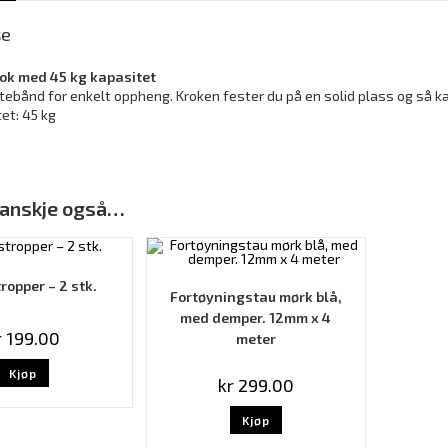
se
k med 45 kg kapasitet
tebånd for enkelt oppheng. Kroken fester du på en solid plass og så
et: 45 kg
 kanskje også…
ropper – 2 stk.
Fortøyningstau mørk blå,
med demper. 12mm x 4
r
199.00
meter
Kjøp
kr
299.00
Kjøp