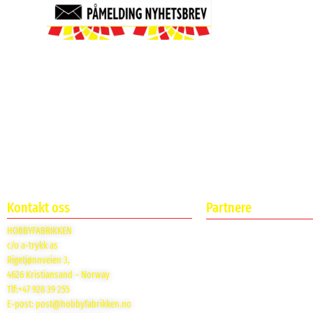
Kontakt oss
Partnere
HOBBYFABRIKKEN
c/o a-trykk as
Rigetjønnveien 3,
4626 Kristiansand – Norway
Tlf:+47 928 39 255
E-post:
post@hobbyfabrikken.no