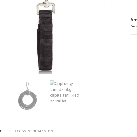
Art
Ka
E
TILLEGGSINFORMASJON