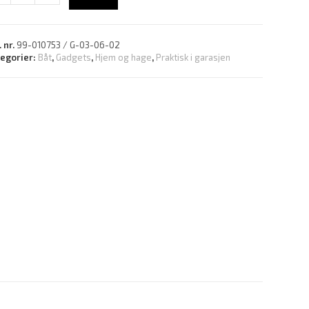
. nr.
99-010753 / G-03-06-02
tegorier:
Båt
,
Gadgets
,
Hjem og hage
,
Praktisk i garasjen