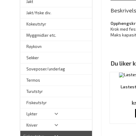
Jakt
Beskrivel
Jakt/fiske div.
Opphengskro
Kokeutstyr
Krok med fes
Maks kapasit
Myggmidler etc.
Røykovn
Sekker
Du liker
Soveposer/underlag
Termos
Lastest
Turutstyr
k
Fiskeutstyr
Lykter
Kniver