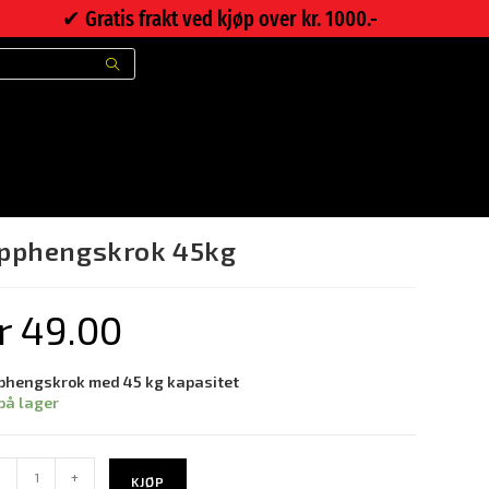
✔︎ Gratis frakt ved kjøp over kr. 1000.-
>
Nettbutikk
>
Opphengskrok 45kg
pphengskrok 45kg
r
49.00
phengskrok med 45 kg kapasitet
på lager
-
+
KJØP