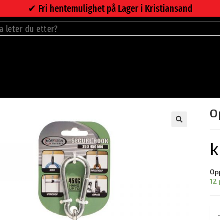
✔︎ Fri hentemulighet på Lager i Kristiansand
O
🔍
k
Op
12 