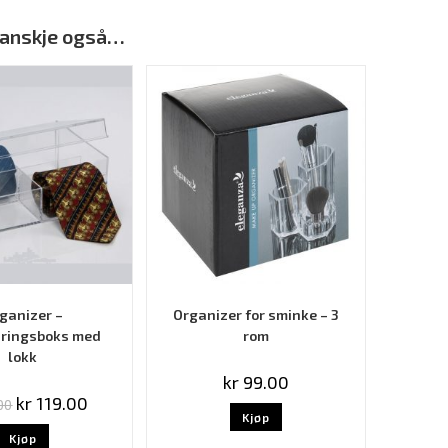
 kanskje også…
ganizer –
Organizer for sminke – 3
ringsboks med
rom
lokk
kr
99.00
kr
119.00
00
Kjøp
Kjøp