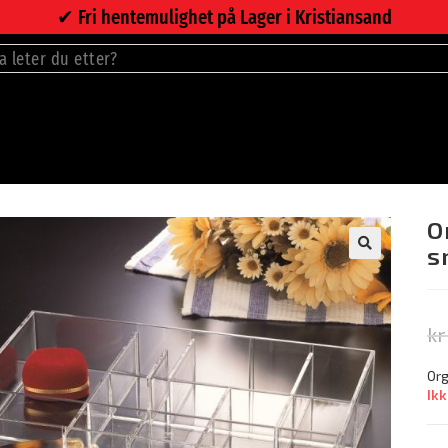
✔︎ Fri hentemulighet på Lager i Kristiansand
>
Ne
ES
O
s
🔍
kr
Org
Ikk