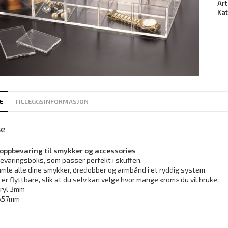
Art
Ka
E
TILLEGGSINFORMASJON
se
 oppbevaring til smykker og accessories
evaringsboks, som passer perfekt i skuffen.
amle alle dine smykker, øredobber og armbånd i et ryddig system.
r flyttbare, slik at du selv kan velge hvor mange «rom» du vil bruke.
kryl 3mm
6x57mm