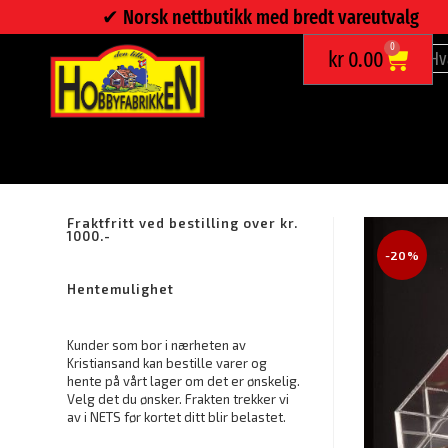
✔︎ Norsk nettbutikk med bredt vareutvalg
0
kr
0.00
ORGANIZER – OPPBEVARING TIL SMYKKER OG ACCESSORI
Fraktfritt ved bestilling over kr.
1000.-
-20%
Hentemulighet
Kunder som bor i nærheten av
Kristiansand kan bestille varer og
hente på vårt lager om det er ønskelig.
Velg det du ønsker. Frakten trekker vi
av i NETS før kortet ditt blir belastet.