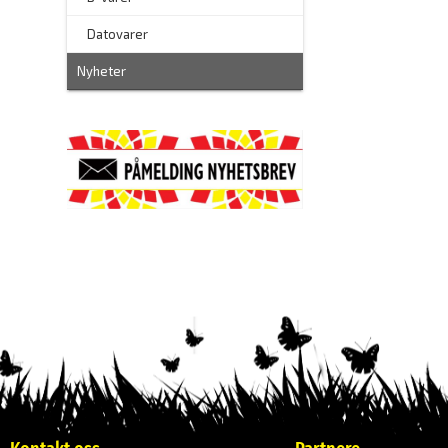
–
Datovarer
Nyheter