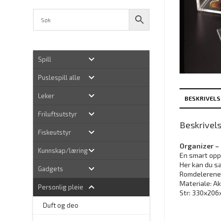
Spill
Puslespill alle
Leker
BESKRIVELS
Friluftsutstyr
Beskrivel
Fiskeutstyr
Organizer –
Kunnskap/læring
En smart opp
Her kan du s
Gadgets
Romdelerene e
Materiale: A
Personlig pleie
Str: 330x20
–
Duft og deo