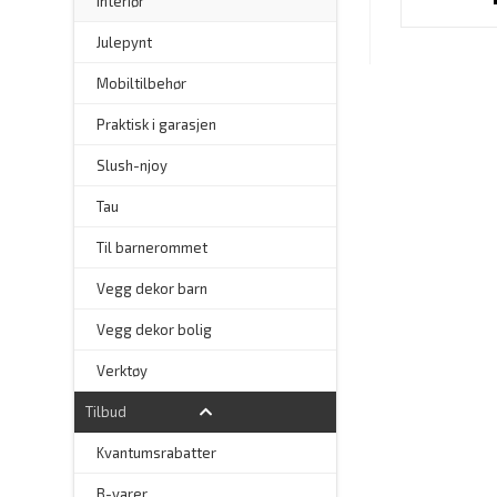
–
Interiør
–
Julepynt
Mobiltilbehør
Praktisk i garasjen
–
Slush-njoy
Tau
Til barnerommet
Vegg dekor barn
Vegg dekor bolig
–
Verktøy
Tilbud
Kvantumsrabatter
–
B-varer