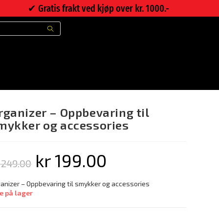
✔︎ Gratis frakt ved kjøp over kr. 1000.-
ttbutikk
>
Organizer – Oppbevaring til smykker og accessories
rganizer – Oppbevaring til
mykker og accessories
kr
199.00
249.00
anizer – Oppbevaring til smykker og accessories
e på lager