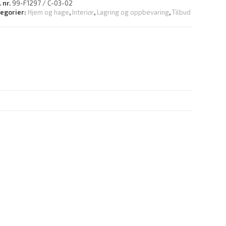
. nr.
99-F1297 / C-03-02
tegorier:
Hjem og hage
,
Interiør
,
Lagring og oppbevaring
,
Tilbud