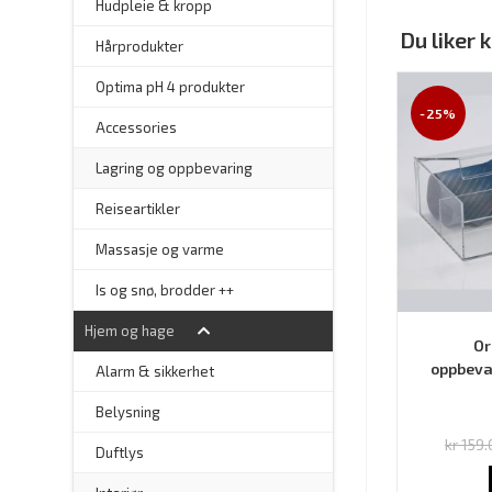
Hudpleie & kropp
Du liker
–
Hårprodukter
–
Optima pH 4 produkter
-25%
–
Accessories
–
Lagring og oppbevaring
–
Reiseartikler
Massasje og varme
Is og snø, brodder ++
Hjem og hage
Or
oppbeva
Alarm & sikkerhet
–
Belysning
kr
159.
–
Duftlys