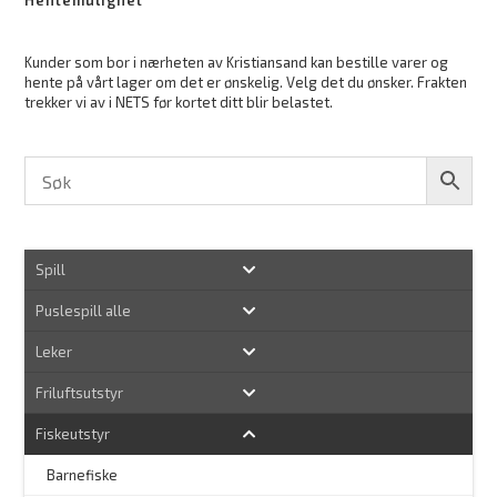
Hentemulighet
Kunder som bor i nærheten av Kristiansand kan bestille varer og
hente på vårt lager om det er ønskelig. Velg det du ønsker. Frakten
trekker vi av i NETS før kortet ditt blir belastet.
Spill
Puslespill alle
Leker
Friluftsutstyr
Fiskeutstyr
Barnefiske