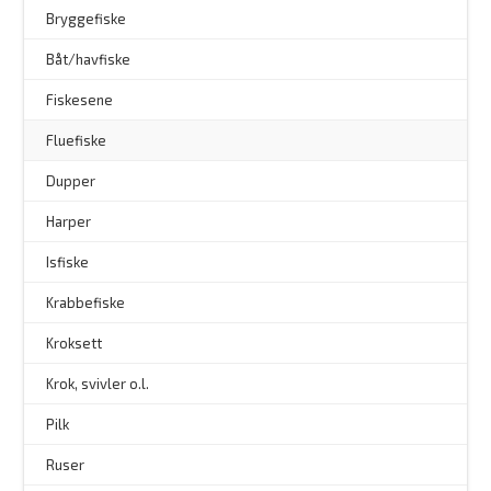
Bryggefiske
Båt/havfiske
Fiskesene
Fluefiske
–
Dupper
Harper
Isfiske
Krabbefiske
Kroksett
–
Krok, svivler o.l.
Pilk
Ruser