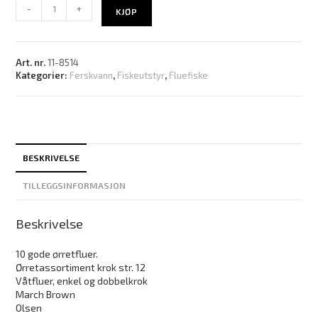
-
+
KJØP
Art. nr.
11-8514
Kategorier:
Ferskvann
,
Fiskeutstyr
,
Fluefiske
BESKRIVELSE
TILLEGGSINFORMASJON
Beskrivelse
10 gode ørretfluer.
Ørretassortiment krok str. 12
Våtfluer, enkel og dobbelkrok
March Brown
Olsen