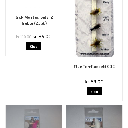
Krok Mustad Selv. 2
Treble (25pk)
kr
85.00
kr
110.00
Kjøp
Flue Tørrfluesett CDC
kr
59.00
Kjøp