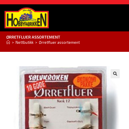
ØRRETFLUER ASSORTEMENT
>
Nettbutikk
>
Ørretfluer assortement