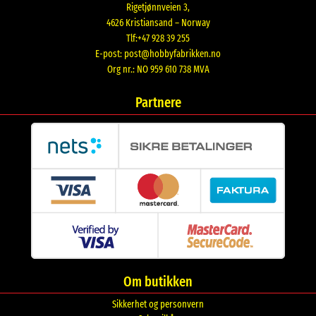
Rigetjønnveien 3,
4626 Kristiansand – Norway
Tlf:+47 928 39 255
E-post:
post@hobbyfabrikken.no
Org nr.: NO 959 610 738 MVA
Partnere
Om butikken
Sikkerhet og personvern