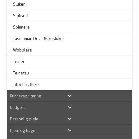
Sluker
Sluksett
Spinnere
–
Tasmanian Devil fiskesluker
–
Wobblere
Teiner
Teinetau
Tilbehør, fiske
Kunnskap/læring
Gadgets
Personlig pleie
Hjem og hage