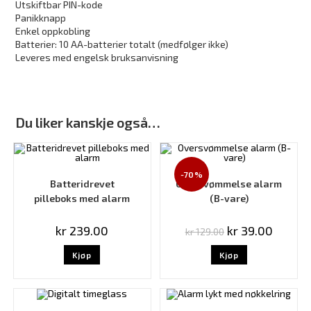
Utskiftbar PIN-kode
Panikknapp
Enkel oppkobling
Batterier: 10 AA-batterier totalt (medfølger ikke)
Leveres med engelsk bruksanvisning
Du liker kanskje også…
-70%
Batteridrevet
Oversvømmelse alarm
pilleboks med alarm
(B-vare)
kr
239.00
kr
39.00
kr
129.00
Kjøp
Kjøp