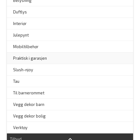
–
Belysning
–
Duftlys
–
Interiør
–
Julepynt
Mobiltilbehør
Praktisk i garasjen
–
Slush-njoy
Tau
Til barnerommet
Vegg dekor barn
Vegg dekor bolig
–
Verktøy
Tilbud