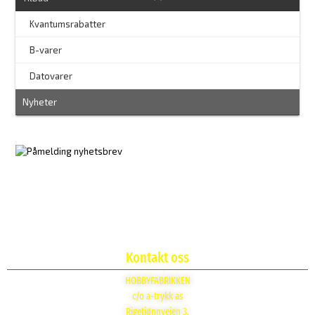
Kvantumsrabatter
–
B-varer
–
Datovarer
Nyheter
Kontakt oss
HOBBYFABRIKKEN
c/o a-trykk as
Rigetjønnveien 3,