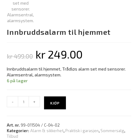
Innbruddsalarm til hjemmet
kr
249.00
kr
499.00
Innbruddsalarm til hjemmet, Trådløs alarm set med sensorer.
Alarmsentral, alarmsystem.
6 på lager
-
+
KJØP
Art. nr.
99-011504 / C-04-02
Kategorier:
Alarm & sikkerhet
,
Praktisk i garasjen
,
Sommersalg
,
Tilbud