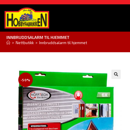
INNBRUDDSALARM TIL HJEMMET
>
Nettbutikk
>
Innbruddsalarm til hjemmet
-50%
🔍