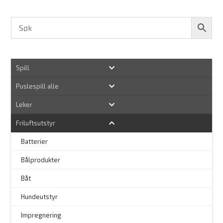
Spill
Puslespill alle
Leker
Friluftsutstyr
Batterier
Bålprodukter
–
Båt
Hundeutstyr
–
Impregnering