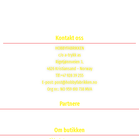
Kontakt oss
HOBBYFABRIKKEN
c/o a-trykk as
Rigetjønnveien 3,
4626 Kristiansand – Norway
Tlf:+47 928 39 255
E-post:
post@hobbyfabrikken.no
Org nr.: NO 959 610 738 MVA
Partnere
Om butikken