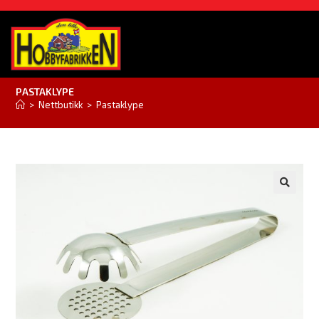
PASTAKLYPE
>
Nettbutikk
>
Pastaklype
🔍